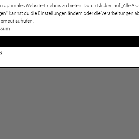
n optimales Website-Erlebnis zu bieten. Durch Klicken auf „Alle A
sburg
Mülheim an der Ruhr
en“ kannst du die Einstellungen ändern oder die Verarbeitungen a
en
Oberhausen
 erneut aufrufen.
senkirchen
Recklinghausen
ssum
gen
Unna
mm
Witten
n