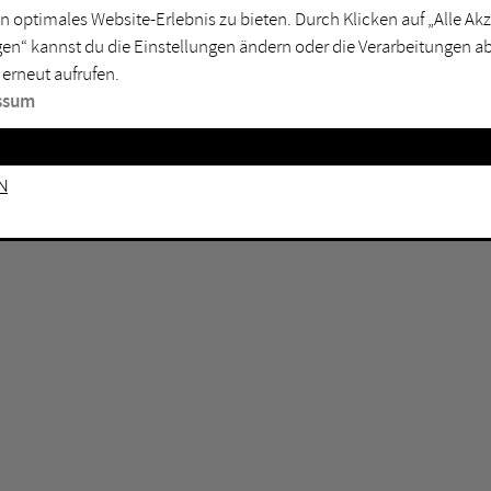
n optimales Website-Erlebnis zu bieten. Durch Klicken auf „Alle A
sburg
Mülheim an der Ruhr
en“ kannst du die Einstellungen ändern oder die Verarbeitungen a
en
Oberhausen
 erneut aufrufen.
senkirchen
Recklinghausen
ssum
gen
Unna
mm
Witten
n