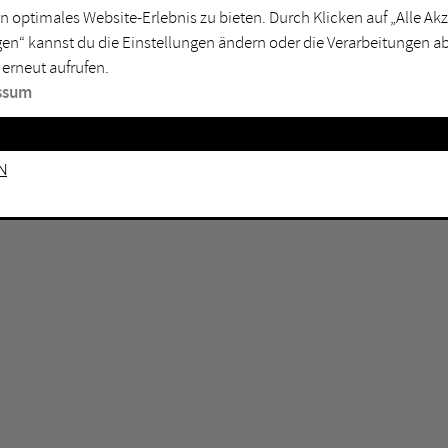
n optimales Website-Erlebnis zu bieten. Durch Klicken auf „Alle A
sburg
Mülheim an der Ruhr
en“ kannst du die Einstellungen ändern oder die Verarbeitungen a
en
Oberhausen
 erneut aufrufen.
senkirchen
Recklinghausen
ssum
gen
Unna
mm
Witten
n