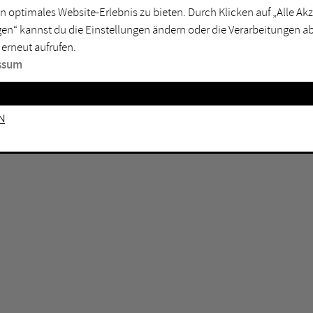
n optimales Website-Erlebnis zu bieten. Durch Klicken auf „Alle A
sburg
Mülheim an der Ruhr
en“ kannst du die Einstellungen ändern oder die Verarbeitungen a
en
Oberhausen
 erneut aufrufen.
senkirchen
Recklinghausen
ssum
gen
Unna
mm
Witten
n