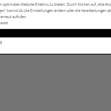
n optimales Website-Erlebnis zu bieten. Durch Klicken auf „Alle A
sburg
Mülheim an der Ruhr
en“ kannst du die Einstellungen ändern oder die Verarbeitungen a
en
Oberhausen
 erneut aufrufen.
senkirchen
Recklinghausen
ssum
gen
Unna
mm
Witten
n