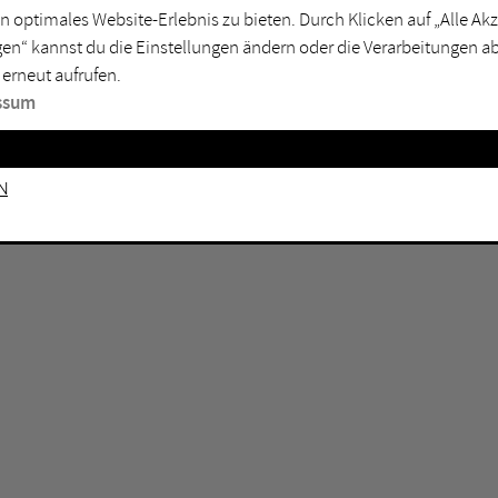
n optimales Website-Erlebnis zu bieten. Durch Klicken auf „Alle A
sburg
Mülheim an der Ruhr
en“ kannst du die Einstellungen ändern oder die Verarbeitungen a
en
Oberhausen
 erneut aufrufen.
senkirchen
Recklinghausen
ssum
gen
Unna
mm
Witten
n