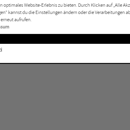
n optimales Website-Erlebnis zu bieten. Durch Klicken auf „Alle A
sburg
Mülheim an der Ruhr
en“ kannst du die Einstellungen ändern oder die Verarbeitungen a
en
Oberhausen
 erneut aufrufen.
senkirchen
Recklinghausen
ssum
gen
Unna
mm
Witten
n