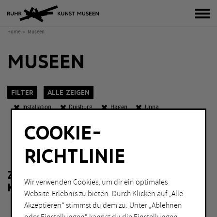
Bur
Home
Museen
MUSEEN
Filter
Alle zeigen
Installation
Duisburg
Hagen
Unna
Abends geöffnet
COOKIE-
K
O
W
KATEGORIEN
Sch
RICHTLINIE
Fotografie
Malerei
ZU IHRER FILTERAUSWAHL LIEGEN
Grafik
Performance
Wir verwenden Cookies, um dir ein optimales
KEINE ERGEBNISSE VOR.
Installation
Skulptur
Website-Erlebnis zu bieten. Durch Klicken auf „Alle
Akzeptieren“ stimmst du dem zu. Unter „Ablehnen
Lichtkunst