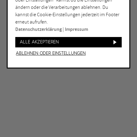
oder Einstellungen“ kannst du die Einstellungen
ändern oder die Verarbeitungen ablehnen. Du
ORT
kannst die Cookie-Einstellungen jederzeit im Footer
Bochum
Herne
erneut aufrufen.
Datenschutzerklärung
|
Impressum
Bottrop
Holzwickede
Dortmund
Marl
Alle akzeptieren
Duisburg
Mülheim an der Ruhr
Ablehnen oder Einstellungen
Essen
Oberhausen
Gelsenkirchen
Recklinghausen
Hagen
Unna
Hamm
Witten
WEITERE FILTER
Eintritt frei
Abends geöffnet