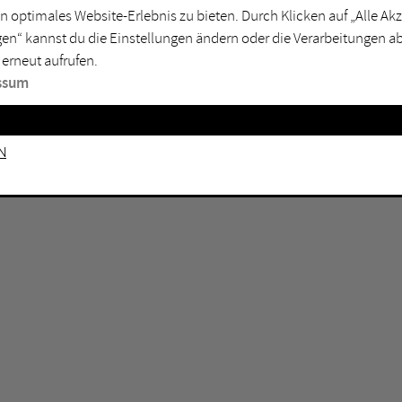
n optimales Website-Erlebnis zu bieten. Durch Klicken auf „Alle A
sburg
Mülheim an der Ruhr
en“ kannst du die Einstellungen ändern oder die Verarbeitungen a
en
Oberhausen
 erneut aufrufen.
senkirchen
Recklinghausen
ssum
gen
Unna
mm
Witten
n