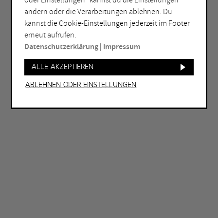
oder Einstellungen“ kannst du die Einstellungen
Bochum
Herne
ändern oder die Verarbeitungen ablehnen. Du
Bottrop
Holzwickede
kannst die Cookie-Einstellungen jederzeit im Footer
erneut aufrufen.
Dortmund
Marl
Datenschutzerklärung
|
Impressum
Duisburg
Mülheim an der Ruhr
Alle akzeptieren
Essen
Oberhausen
Gelsenkirchen
Recklinghausen
Ablehnen oder Einstellungen
Hagen
Unna
Hamm
Witten
WEITERE FILTER
Eintritt frei
Abends geöffnet