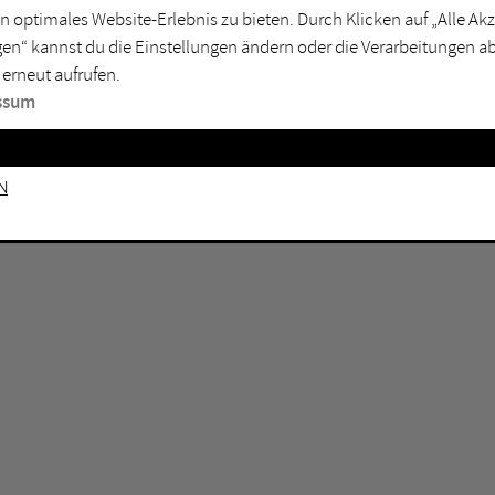
n optimales Website-Erlebnis zu bieten. Durch Klicken auf „Alle A
sburg
Mülheim an der Ruhr
en“ kannst du die Einstellungen ändern oder die Verarbeitungen a
en
Oberhausen
 erneut aufrufen.
senkirchen
Recklinghausen
ssum
gen
Unna
mm
Witten
n