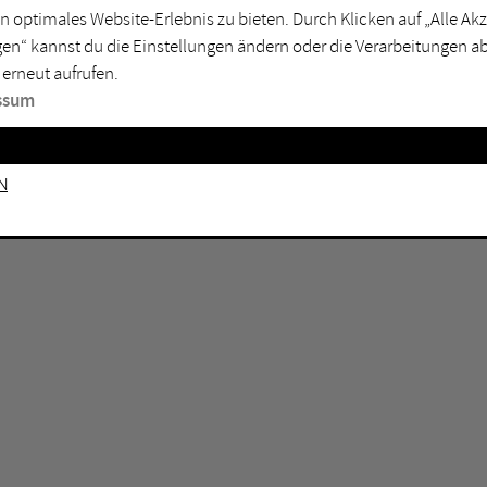
n optimales Website-Erlebnis zu bieten. Durch Klicken auf „Alle A
sburg
Mülheim an der Ruhr
en“ kannst du die Einstellungen ändern oder die Verarbeitungen a
en
Oberhausen
 erneut aufrufen.
senkirchen
Recklinghausen
ssum
gen
Unna
mm
Witten
n