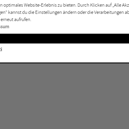
n optimales Website-Erlebnis zu bieten. Durch Klicken auf „Alle A
sburg
Mülheim an der Ruhr
en“ kannst du die Einstellungen ändern oder die Verarbeitungen a
en
Oberhausen
 erneut aufrufen.
senkirchen
Recklinghausen
ssum
gen
Unna
mm
Witten
n