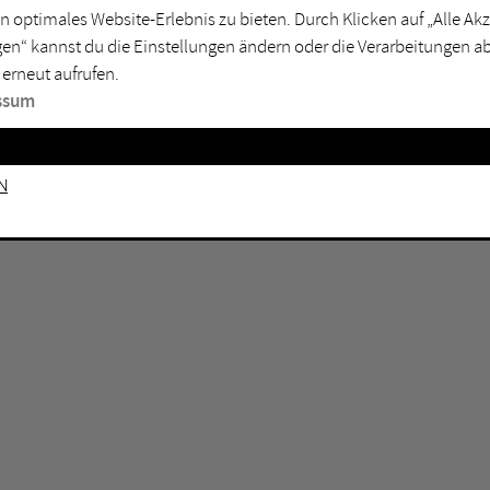
n optimales Website-Erlebnis zu bieten. Durch Klicken auf „Alle A
sburg
Mülheim an der Ruhr
en“ kannst du die Einstellungen ändern oder die Verarbeitungen a
en
Oberhausen
 erneut aufrufen.
senkirchen
Recklinghausen
ssum
gen
Unna
mm
Witten
n