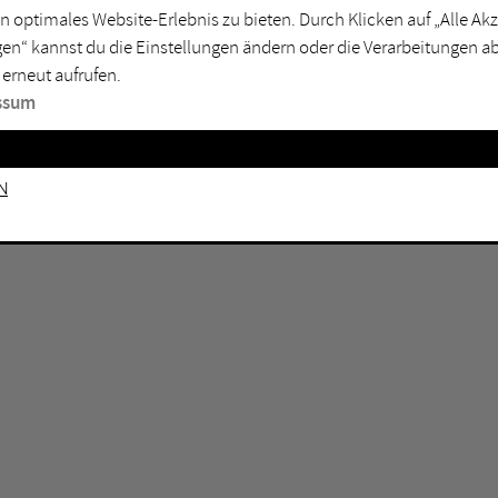
n optimales Website-Erlebnis zu bieten. Durch Klicken auf „Alle A
sburg
Mülheim an der Ruhr
en“ kannst du die Einstellungen ändern oder die Verarbeitungen a
en
Oberhausen
 erneut aufrufen.
senkirchen
Recklinghausen
ssum
gen
Unna
mm
Witten
n