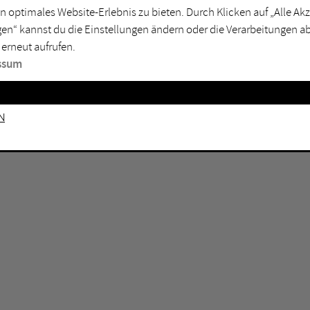
n optimales Website-Erlebnis zu bieten. Durch Klicken auf „Alle A
sburg
Mülheim an der Ruhr
en“ kannst du die Einstellungen ändern oder die Verarbeitungen a
en
Oberhausen
 erneut aufrufen.
senkirchen
Recklinghausen
ssum
gen
Unna
mm
Witten
n