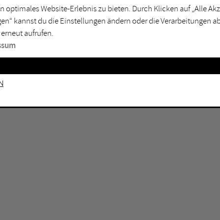
n optimales Website-Erlebnis zu bieten. Durch Klicken auf „Alle A
sburg
Mülheim an der Ruhr
en“ kannst du die Einstellungen ändern oder die Verarbeitungen a
en
Oberhausen
 erneut aufrufen.
senkirchen
Recklinghausen
ssum
gen
Unna
mm
Witten
n