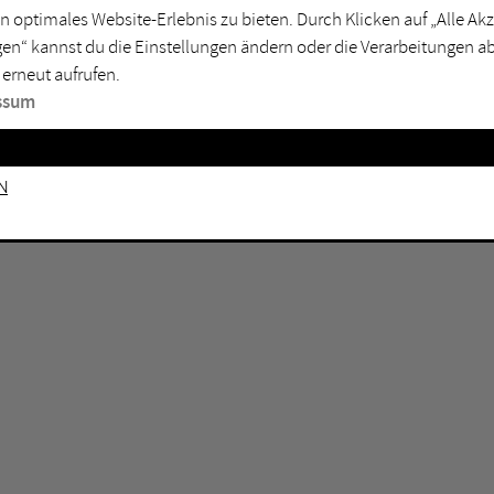
n optimales Website-Erlebnis zu bieten. Durch Klicken auf „Alle A
sburg
Mülheim an der Ruhr
en“ kannst du die Einstellungen ändern oder die Verarbeitungen a
en
Oberhausen
 erneut aufrufen.
senkirchen
Recklinghausen
ssum
gen
Unna
mm
Witten
n