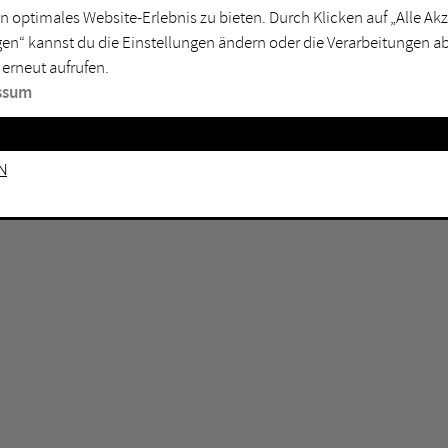
n optimales Website-Erlebnis zu bieten. Durch Klicken auf „Alle A
sburg
Mülheim an der Ruhr
en“ kannst du die Einstellungen ändern oder die Verarbeitungen a
en
Oberhausen
 erneut aufrufen.
senkirchen
Recklinghausen
ssum
gen
Unna
mm
Witten
n