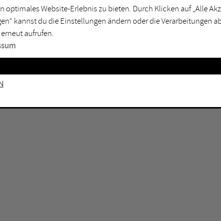
n optimales Website-Erlebnis zu bieten. Durch Klicken auf „Alle A
sburg
Mülheim an der Ruhr
en“ kannst du die Einstellungen ändern oder die Verarbeitungen a
en
Oberhausen
 erneut aufrufen.
senkirchen
Recklinghausen
ssum
gen
Unna
mm
Witten
n