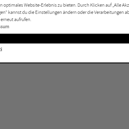
n optimales Website-Erlebnis zu bieten. Durch Klicken auf „Alle A
sburg
Mülheim an der Ruhr
en“ kannst du die Einstellungen ändern oder die Verarbeitungen a
en
Oberhausen
 erneut aufrufen.
senkirchen
Recklinghausen
ssum
gen
Unna
mm
Witten
n