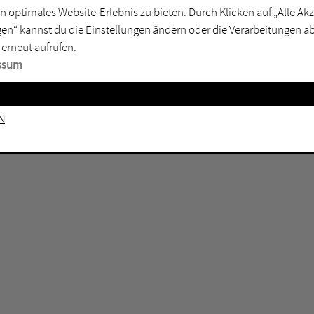
n optimales Website-Erlebnis zu bieten. Durch Klicken auf „Alle A
sburg
Mülheim an der Ruhr
en“ kannst du die Einstellungen ändern oder die Verarbeitungen a
en
Oberhausen
 erneut aufrufen.
senkirchen
Recklinghausen
ssum
gen
Unna
mm
Witten
n