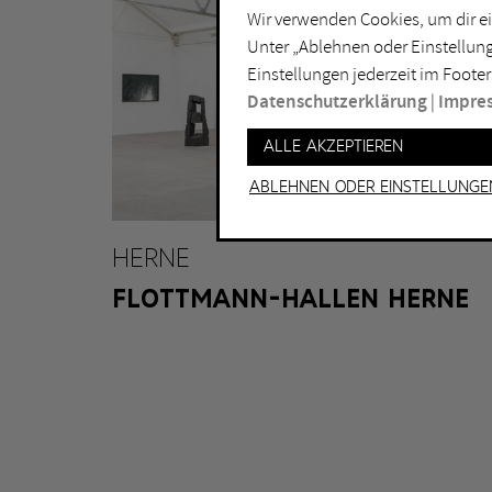
Wir verwenden Cookies, um dir ei
Lichtkunst
Dui
Unter „Ablehnen oder Einstellung
Malerei
Ess
Einstellungen jederzeit im Footer
Performance
Gel
Datenschutzerklärung
|
Impre
Skulptur
Ha
Alle akzeptieren
Ha
Ablehnen oder Einstellunge
HERNE
FLOTTMANN-HALLEN HERNE