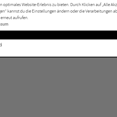
n optimales Website-Erlebnis zu bieten. Durch Klicken auf „Alle A
sburg
Mülheim an der Ruhr
en“ kannst du die Einstellungen ändern oder die Verarbeitungen a
en
Oberhausen
 erneut aufrufen.
senkirchen
Recklinghausen
ssum
gen
Unna
mm
Witten
n