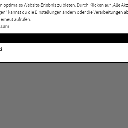
n optimales Website-Erlebnis zu bieten. Durch Klicken auf „Alle A
sburg
Mülheim an der Ruhr
en“ kannst du die Einstellungen ändern oder die Verarbeitungen a
en
Oberhausen
 erneut aufrufen.
senkirchen
Recklinghausen
ssum
gen
Unna
mm
Witten
n