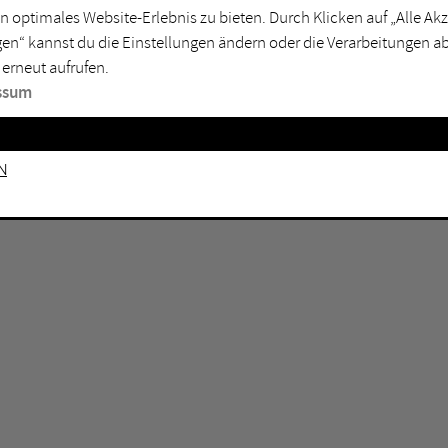
n optimales Website-Erlebnis zu bieten. Durch Klicken auf „Alle A
sburg
Mülheim an der Ruhr
en“ kannst du die Einstellungen ändern oder die Verarbeitungen a
en
Oberhausen
 erneut aufrufen.
senkirchen
Recklinghausen
ssum
gen
Unna
mm
Witten
n