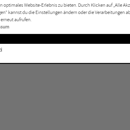
n optimales Website-Erlebnis zu bieten. Durch Klicken auf „Alle A
sburg
Mülheim an der Ruhr
en“ kannst du die Einstellungen ändern oder die Verarbeitungen a
en
Oberhausen
 erneut aufrufen.
senkirchen
Recklinghausen
ssum
gen
Unna
mm
Witten
n