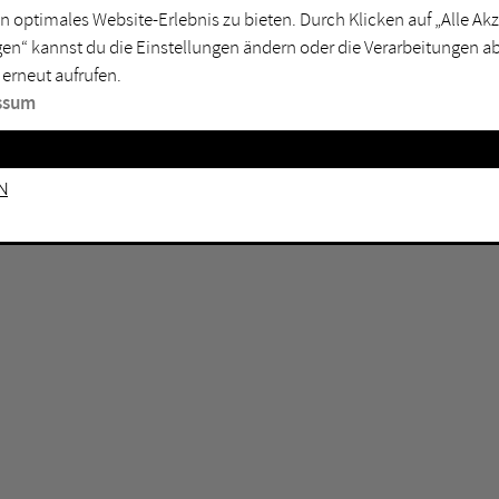
n optimales Website-Erlebnis zu bieten. Durch Klicken auf „Alle A
sburg
Mülheim an der Ruhr
en“ kannst du die Einstellungen ändern oder die Verarbeitungen a
en
Oberhausen
 erneut aufrufen.
senkirchen
Recklinghausen
ssum
gen
Unna
mm
Witten
n