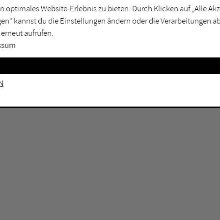
GEN KEINE ERGEBNISSE VOR.
rtmund
Marl
n optimales Website-Erlebnis zu bieten. Durch Klicken auf „Alle A
en“ kannst du die Einstellungen ändern oder die Verarbeitungen a
sburg
Mülheim an der Ruhr
 erneut aufrufen.
en
Oberhausen
ssum
senkirchen
Recklinghausen
gen
Unna
n
mm
Witten