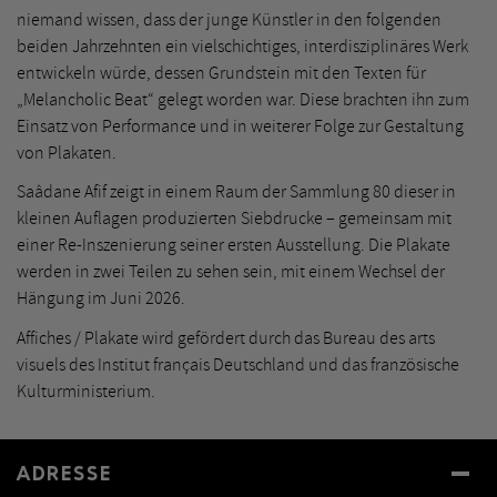
niemand wissen, dass der junge Künstler in den folgenden
beiden Jahrzehnten ein vielschichtiges, interdisziplinäres Werk
entwickeln würde, dessen Grundstein mit den Texten für
„Melancholic Beat“ gelegt worden war. Diese brachten ihn zum
Einsatz von Performance und in weiterer Folge zur Gestaltung
von Plakaten.
Saâdane Afif zeigt in einem Raum der Sammlung 80 dieser in
kleinen Auflagen produzierten Siebdrucke – gemeinsam mit
einer Re-Inszenierung seiner ersten Ausstellung. Die Plakate
werden in zwei Teilen zu sehen sein, mit einem Wechsel der
Hängung im Juni 2026.
Affiches / Plakate wird gefördert durch das Bureau des arts
visuels des Institut français Deutschland und das französische
Kulturministerium.
ADRESSE