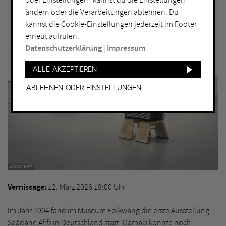
oder Einstellungen“ kannst du die Einstellungen
ändern oder die Verarbeitungen ablehnen. Du
kannst die Cookie-Einstellungen jederzeit im Footer
erneut aufrufen.
Datenschutzerklärung
|
Impressum
Alle akzeptieren
Ablehnen oder Einstellungen
Saâdane Afif
Vernissage
12. März 2026 18:00 Uhr
Im Jahr 2004 fand im Museum Folkwang die erste Ausstellung
Saâdane Afifs in Deutschland statt. Damals konnte noch