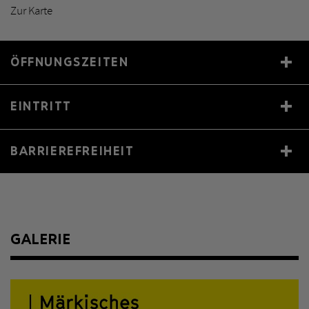
Zur Karte
ÖFFNUNGSZEITEN
Mo–Di
Geschlossen
EINTRITT
Mi–So
12:00 –18:00
Eintritt frei
BARRIEREFREIHEIT
Speziell geeignet für Menschen mit Behinderung
GALERIE