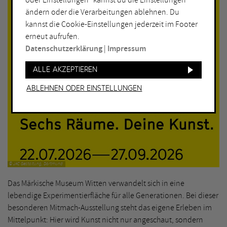
oder Einstellungen“ kannst du die Einstellungen
ändern oder die Verarbeitungen ablehnen. Du
kannst die Cookie-Einstellungen jederzeit im Footer
erneut aufrufen.
Datenschutzerklärung
|
Impressum
Alle akzeptieren
Ablehnen oder Einstellungen
© JAC Gestaltung, Dortmund
Das Märkische Museum Witten verwandelt sich in eine
lebendige Experimentierfläche für alle Generationen. Bei dieser
besonderen Mitmach-Ausstellung steht das eigene Erleben im
Mittelpunkt: Hier wird Kunst nicht nur angeschaut, sondern