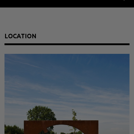
Year
2004
Size
240 x 480 x 430 cm
Material
Stahl
LOCATION