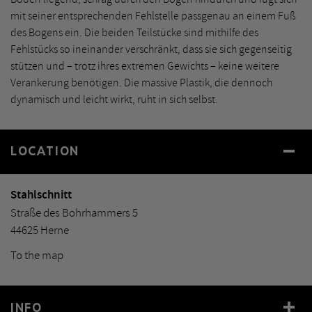
mit seiner entsprechenden Fehlstelle passgenau an einem Fuß
des Bogens ein. Die beiden Teilstücke sind mithilfe des
Fehlstücks so ineinander verschränkt, dass sie sich gegenseitig
stützen und – trotz ihres extremen Gewichts – keine weitere
Verankerung benötigen. Die massive Plastik, die dennoch
dynamisch und leicht wirkt, ruht in sich selbst.
LOCATION
Stahlschnitt
Straße des Bohrhammers 5
44625 Herne
To the map
INFO