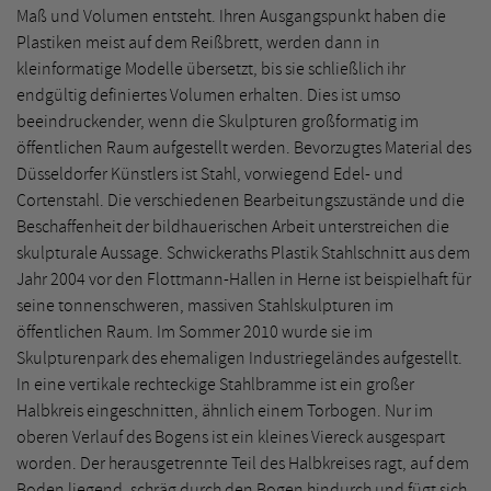
Maß und Volumen entsteht. Ihren Ausgangspunkt haben die
Plastiken meist auf dem Reißbrett, werden dann in
kleinformatige Modelle übersetzt, bis sie schließlich ihr
endgültig definiertes Volumen erhalten. Dies ist umso
beeindruckender, wenn die Skulpturen großformatig im
öffentlichen Raum aufgestellt werden. Bevorzugtes Material des
Düsseldorfer Künstlers ist Stahl, vorwiegend Edel- und
Cortenstahl. Die verschiedenen Bearbeitungszustände und die
Beschaffenheit der bildhauerischen Arbeit unterstreichen die
skulpturale Aussage. Schwickeraths Plastik Stahlschnitt aus dem
Jahr 2004 vor den Flottmann-Hallen in Herne ist beispielhaft für
seine tonnenschweren, massiven Stahlskulpturen im
öffentlichen Raum. Im Sommer 2010 wurde sie im
Skulpturenpark des ehemaligen Industriegeländes aufgestellt.
In eine vertikale rechteckige Stahlbramme ist ein großer
Halbkreis eingeschnitten, ähnlich einem Torbogen. Nur im
oberen Verlauf des Bogens ist ein kleines Viereck ausgespart
worden. Der herausgetrennte Teil des Halbkreises ragt, auf dem
Boden liegend, schräg durch den Bogen hindurch und fügt sich