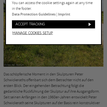
You can access the cookie settings again at any time
in the footer.
Data Protection Guidelines
|
Imprint
Accept tracking
Manage Cookies setup
Andreas Ren, Bochum
Das schöpferische Moment in den Skulpturen Peter
Schwickeraths offenbart sich dem Betrachter nicht auf den
ersten Blick. Der eingehenden Betrachtung folgt die
gedankliche Rückführung der Skulptur auf ihre Ausgangsform.
Seit seinen Anfängen in den 1960er-Jahren entwickelt Peter
Schwickerath seine Skulpturen auf der Basis rein konstruktiver