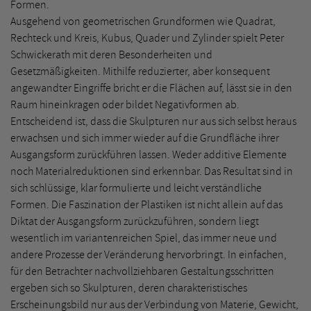
Formen.
Ausgehend von geometrischen Grundformen wie Quadrat,
Rechteck und Kreis, Kubus, Quader und Zylinder spielt Peter
Schwickerath mit deren Besonderheiten und
Gesetzmäßigkeiten. Mithilfe reduzierter, aber konsequent
angewandter Eingriffe bricht er die Flächen auf, lässt sie in den
Raum hineinkragen oder bildet Negativformen ab.
Entscheidend ist, dass die Skulpturen nur aus sich selbst heraus
erwachsen und sich immer wieder auf die Grundfläche ihrer
Ausgangsform zurückführen lassen. Weder additive Elemente
noch Materialreduktionen sind erkennbar. Das Resultat sind in
sich schlüssige, klar formulierte und leicht verständliche
Formen. Die Faszination der Plastiken ist nicht allein auf das
Diktat der Ausgangsform zurückzuführen, sondern liegt
wesentlich im variantenreichen Spiel, das immer neue und
andere Prozesse der Veränderung hervorbringt. In einfachen,
für den Betrachter nachvollziehbaren Gestaltungsschritten
ergeben sich so Skulpturen, deren charakteristisches
Erscheinungsbild nur aus der Verbindung von Materie, Gewicht,