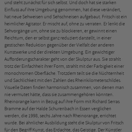
und steht zunächst für sich selbst. Und doch hat sie starken
Einfluss auf ihre Umgebung genommen, hat diese verändert,
hat neue Sehweisen und Sehschneisen aufgebaut. Fritsch ist ein
heimlicher Agitator. Er mischt auf, ohne zu verraten. Er lenkt die
Sehvorgänge um, ohne sie zu blockieren, er gewinnt einen
Reichtum, den er selbst ganz reduziert darstellt, in einer
gestischen Reduktion gegenüber der Vielfalt der anderen
Kunstwerke und der direkten Umgebung. Ein gewichtiger
Aufforderungscharakter geht von der Skulptur aus. Sie strahlt
trotz der Einfachheit ihrer Form, strahlt mit der Farbigkeit einer
monochromen Oberfläche. Trotzdem teilt sie die Nüchternheit
und Sachlichkeit mit den Zahlen des Rheinkilometerschildes.
Visuelle Daten finden harmonisch zusammen, von denen man
nie vermutet hätte, dass sie zusammengehören könnten.
Rheinorange kann in Bezug auf ihre Form mit Richard Serras
Bramme auf der Halde Schurenbach in Essen verglichen
werden, die 1998, sechs Jahre nach Rheinorange, errichtet
wurde. Bei ähnlicher Ausbildung steht die Skulptur von Fritsch
für den Begriff Kunst, das Erdachte, das Geistige. Der Künstler