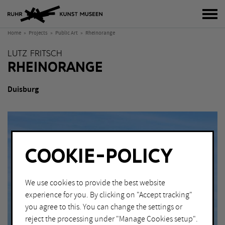
tog
Home
Projects
Public Art
Rheinorange
LUTZ FRITSCH
RHEINORANGE
Duisburg
COOKIE-POLICY
We use cookies to provide the best website
experience for you. By clicking on "Accept tracking"
you agree to this. You can change the settings or
reject the processing under "Manage Cookies setup".