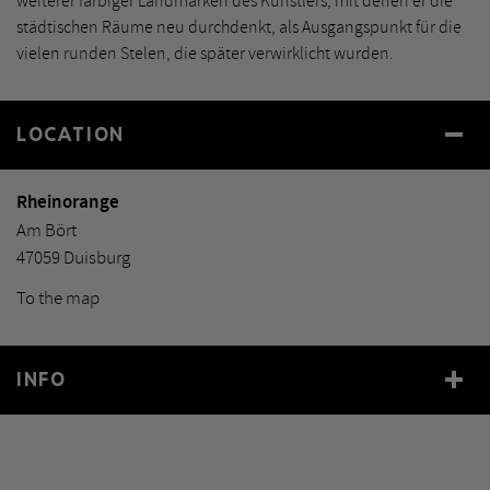
weiterer farbiger Landmarken des Künstlers, mit denen er die
städtischen Räume neu durchdenkt, als Ausgangspunkt für die
vielen runden Stelen, die später verwirklicht wurden.
LOCATION
Rheinorange
Am Bört
47059 Duisburg
To the map
INFO
Year
1992
Size
Höhe 25 m