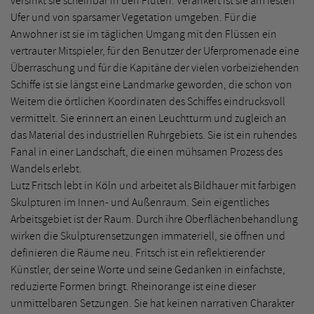
versinkt sie scheinbar in den Fluten. Verankert ist sie am festen
Ufer und von sparsamer Vegetation umgeben. Für die
Anwohner ist sie im täglichen Umgang mit den Flüssen ein
vertrauter Mitspieler, für den Benutzer der Uferpromenade eine
Überraschung und für die Kapitäne der vielen vorbeiziehenden
Schiffe ist sie längst eine Landmarke geworden, die schon von
Weitem die örtlichen Koordinaten des Schiffes eindrucksvoll
vermittelt. Sie erinnert an einen Leuchtturm und zugleich an
das Material des industriellen Ruhrgebiets. Sie ist ein ruhendes
Fanal in einer Landschaft, die einen mühsamen Prozess des
Wandels erlebt.
Lutz Fritsch lebt in Köln und arbeitet als Bildhauer mit farbigen
Skulpturen im Innen- und Außenraum. Sein eigentliches
Arbeitsgebiet ist der Raum. Durch ihre Oberflächenbehandlung
wirken die Skulpturensetzungen immateriell, sie öffnen und
definieren die Räume neu. Fritsch ist ein reflektierender
Künstler, der seine Worte und seine Gedanken in einfachste,
reduzierte Formen bringt. Rheinorange ist eine dieser
unmittelbaren Setzungen. Sie hat keinen narrativen Charakter