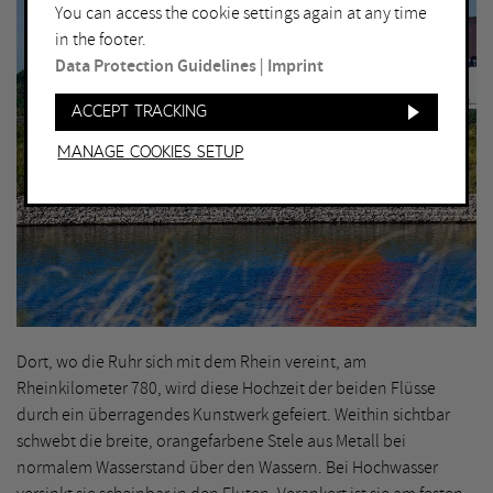
You can access the cookie settings again at any time
in the footer.
Data Protection Guidelines
|
Imprint
Accept tracking
Manage Cookies setup
Dort, wo die Ruhr sich mit dem Rhein vereint, am
Rheinkilometer 780, wird diese Hochzeit der beiden Flüsse
durch ein überragendes Kunstwerk gefeiert. Weithin sichtbar
schwebt die breite, orangefarbene Stele aus Metall bei
normalem Wasserstand über den Wassern. Bei Hochwasser