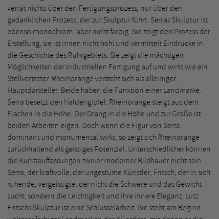
verrät nichts über den Fertigungsprozess, nur über den
gedanklichen Prozess, der zur Skulptur führt. Serras Skulptur ist
ebenso monochrom, aber nicht farbig. Sie zeigt den Prozess der
Erstellung, sie ist innen nicht hohl und vermittelt Eindrücke in
die Geschichte des Ruhrgebiets. Sie zeigt die mächtigen
Möglichkeiten der industriellen Fertigung auf und wirkt wie ein
Stellvertreter. Rheinorange versteht sich als alleiniger
Hauptdarsteller. Beide haben die Funktion einer Landmarke.
Serra besetzt den Haldengipfel. Rheinorange steigt aus dem
Flachen in die Höhe. Der Drang in die Höhe und zur Größe ist
beiden Arbeiten eigen. Doch wenn die Figur von Serra
dominant und monumental wirkt, so zeigt sich Rheinorange
zurückhaltend als geistiges Potenzial. Unterschiedlicher können
die Kunstauffassungen zweier moderner Bildhauer nicht sein:
Serra, der kraftvolle, der ungestüme Künstler; Fritsch, der in sich
ruhende, vergeistigte, der nicht die Schwere und das Gewicht
sucht, sondern die Leichtigkeit und ihre innere Eleganz. Lutz
Fritschs Skulptur ist eine Schlüsselarbeit. Sie steht am Beginn