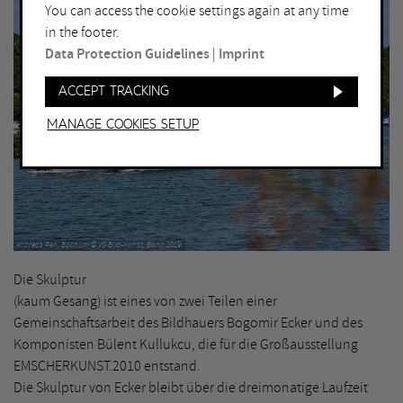
You can access the cookie settings again at any time
in the footer.
Data Protection Guidelines
|
Imprint
Accept tracking
Manage Cookies setup
Andreas Ren, Bochum © VG Bild-Kunst, Bonn 2019
Die Skulptur
(kaum Gesang) ist eines von zwei Teilen einer
Gemeinschaftsarbeit des Bildhauers Bogomir Ecker und des
Komponisten Bülent Kullukcu, die für die Großausstellung
EMSCHERKUNST.2010 entstand.
Die Skulptur von Ecker bleibt über die dreimonatige Laufzeit