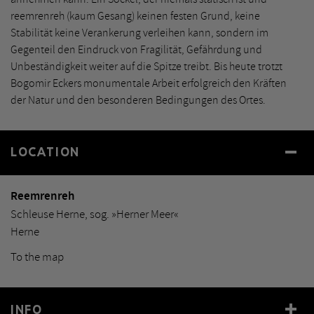
reemrenreh (kaum Gesang) keinen festen Grund, keine
Stabilität keine Verankerung verleihen kann, sondern im
Gegenteil den Eindruck von Fragilität, Gefährdung und
Unbeständigkeit weiter auf die Spitze treibt. Bis heute trotzt
Bogomir Eckers monumentale Arbeit erfolgreich den Kräften
der Natur und den besonderen Bedingungen des Ortes.
LOCATION
Reemrenreh
Schleuse Herne, sog. »Herner Meer«
Herne
To the map
INFO