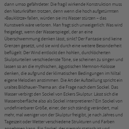
dann umso gefährdeter. Die fragil wirkende Konstruktion muss
den Naturkräften trotzen, denn wenn die hoch aufgetürmten
»Bauklötze« fallen, würden sie ins Wasser stürzen – das
Kunstwerk wäre verloren. Man fragt sich unweigerlich: Was wird
freigelegt, wenn der Wasserspiegel, der an eine
Überschwemmung denken lässt, sinkt? Der Fantasie sind keine
Grenzen gesetzt, und sie wird durch eine weitere Besonderheit
beflügelt: Der Wind entlockt den hohlen, durchlöcherten
Skulpturteilen verschiedenste Töne, sie scheinen zu singen und
lassen so an die mythischen, ägyptischen Memnon-Kolosse
denken, die aufgrund der klimatischen Bedingungen im Niltal
eigene Melodien anstimmen. Die Art der Aufstellung spricht ein
uraltes Bildhauer-Thema an: die Frage nach dem Sockel. Das
Wasser verbirgt den Sockel von Eckers Skulptur. Lässt sich die
Wasseroberfläche also als Sockel interpretieren? Ein Sockel von
undefinierbarer Größe, einer, der sich ständig verändert, mal
mehr, mal weniger von der Skulptur freigibt, je nach Jahres und
Tageszeit oder Wetter verschiedene Strukturen und Farben
annehmen kann. Ein Sockel, der niemals statisch ist und