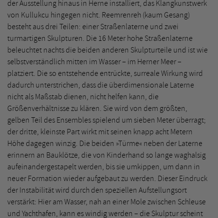
der Ausstellung hinaus in Herne installiert, das Klangkunstwerk
von Kullukcu hingegen nicht. Reemrenreh (kaum Gesang)
besteht aus drei Teilen: einer Straßenlaterne und zwei
turmartigen Skulpturen. Die 16 Meter hohe Straßenlaterne
beleuchtet nachts die beiden anderen Skulpturteile und ist wie
selbstverständlich mitten im Wasser – im Herner Meer –
platziert. Die so entstehende entrückte, surreale Wirkung wird
dadurch unterstrichen, dass die überdimensionale Laterne
nicht als Maßstab dienen, nicht helfen kann, die
Größenverhältnisse zu klären. Sie wird von dem größten,
gelben Teil des Ensembles spielend um sieben Meter überragt;
der dritte, kleinste Part wirkt mit seinen knapp acht Metern
Höhe dagegen winzig. Die beiden »Türme« neben der Laterne
erinnern an Bauklötze, die von Kinderhand so lange waghalsig
aufeinandergestapelt werden, bis sie umkippen, um dann in
neuer Formation wieder aufgebaut zu werden. Dieser Eindruck
der Instabilität wird durch den speziellen Aufstellungsort
verstärkt: Hier am Wasser, nah an einer Mole zwischen Schleuse
und Yachthafen, kann es windig werden – die Skulptur scheint