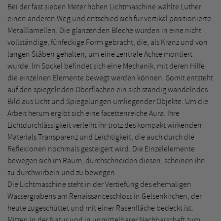
Bei der fast sieben Meter hohen Lichtmaschine wählte Luther
einen anderen Weg und entschied sich für vertikal positionierte
Metalllamellen. Die glänzenden Bleche wurden in eine nicht
vollständige, fünfeckige Form gebracht, die, als Kranz und von
langen Stäben gehalten, um eine zentrale Achse montiert
wurde. Im Sockel befindet sich eine Mechanik, mit deren Hilfe
die einzelnen Elemente bewegt werden können. Somit entsteht
auf den spiegelnden Oberflächen ein sich ständig wandelndes
Bild aus Licht und Spiegelungen umliegender Objekte. Um die
Arbeit herum ergibt sich eine facettenreiche Aura. Ihre
Lichtdurchlässigkeit verleiht ihr trotz des kompakt wirkenden
Materials Transparenz und Leichtigkeit, die auch durch die
Reflexionen nochmals gesteigert wird. Die Einzelelemente
bewegen sich im Raum, durchschneiden diesen, scheinen ihn
zu durchwirbeln und zu bewegen.
Die Lichtmaschine steht in der Vertiefung des ehemaligen
Wassergrabens am Renaissanceschloss in Gelsenkirchen, der
heute zugeschüttet und mit einer Rasenfläche bedeckt ist.
Mitten in der Natur und in unmittelbarer Nachbarschaft zum