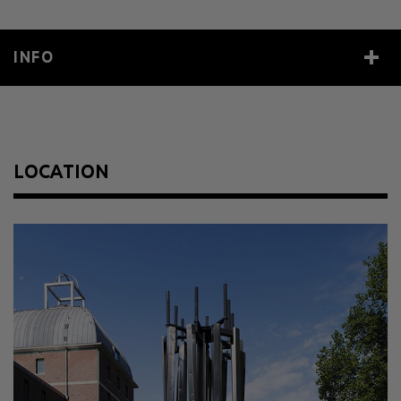
INFO
Year
1970
Size
Höhe ca. 700 cm
Material
Edelstahl
LOCATION