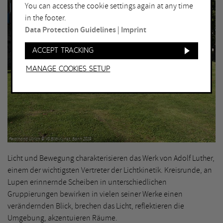
You can access the cookie settings again at any time
in the footer.
Data Protection Guidelines
|
Imprint
Accept tracking
Manage Cookies setup
Ferdinand Ullrich © VG Bild-Kunst, Bonn 2019
Licht und Bewegung charakterisieren das Werk von Adolf Luther,
einem der wichtigsten Vertreter der Lichtkinetik. Kreisrunde, an
Lupen erinnernde Scheiben in unterschiedlichen
Gruppierungen bewirken in vielen seiner Werke einen
verändernden Blick, brechen das Licht, reflektieren die
Umgebung, akzentuieren Räume.