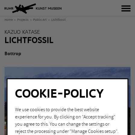
tog
Home
Projects
Public Art
Lichtfossil
KAZUO KATASE
LICHTFOSSIL
Bottrop
COOKIE-POLICY
We use cookies to provide the best website
experience for you. By clicking on "Accept tracking"
you agree to this. You can change the settings or
reject the processing under "Manage Cookies setup".