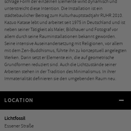
schräge Form der einzelnen Elemente wirkt dynamisch und
unterstreicht diese Intention. Die Installation ist ein
städtebaulicher Beitrag zum Kulturhauptstadtjahr RUHR.2010.
Kazuo Katase lebt und arbeitet seit 1975 in Deutschland und ist
neben seiner Tätigkeit als Maler, Bildhauer und Fotograf vor
allem durch seine Rauminstallationen bekannt geworden.
Seine intensive Auseinandersetzung mit Religionen, vor allem
mit dem Zen-Buddhismus, führte ihn zu konzeptuell angelegten
Werken. Darin setzt er Elemente ein, die auf geometrische
Grundformen reduziert sind. Auch die Lichtzustände seiner
Arbeiten stehen in der Tradition des Minimalismus. In ihrer
Immaterialität definieren sie den umgebenden Raum neu.
LOCATION
Lichtfossil
Essener Straße