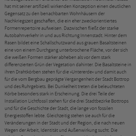
hat mit seiner artifiziell wirkenden Konzeption einen deutlichen
Gegensatz zu den benachbarten Wohnhäusern der
Nachkriegszeit geschaffen, die ein eher zweckorientiertes
Formenrepertoire aufweisen. Dazwischen fließt der starke
Autobahnverkehr in und aus Richtung Innenstadt. Hinter dem
Rasen bildet eine Schallschutzwand aus grauen Basaltsteinen
eine von einem Durchgang unterbrochene Fläche, vor der sich
die weißen Formen stärker abheben als vor dem stark
differenzierten Grün der Vegetation dahinter. Die Basaltsteine in
ihren Drahtkörben stehen für die »Untererde« und damit auch
für die vom Bergbau geprägte Vergangenheit der Stadt Bottrop
und des Ruhrgebiets. Bei Dunkelheit treten die beleuchteten
Körbe besonders stark in Erscheinung. Die drei Teile der
Installation Lichtfossil stehen für die drei Stadtbezirke Bottrops
und für die Geschichte der Stadt, die lange von fossilen
Energiestoffen lebte. Gleichzeitig stehen sie auch für die
Veränderungen in der Stadt und der Region, die nach neuen
Wegen der Arbeit, Identität und Außenwirkung sucht. Die