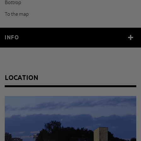
Bottrop
To the map
INFO
Year
2010
Size
je 400 x 400 x 100 cm
Material
dreiteilig, Aluminium, Lack
LOCATION