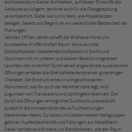
Architektenbüro Gerber Architekten, auf dessen Entwürfe das
Gebäude zurückgeht, zeichnet auch für die Platzgestaltung
verantwortlich. Dabei war Linns Werk, wie Projektskizzen
belegen, bereits von Beginn an ein wesentlicher Bestandteil der
Planungen.
Seit den 1970er-Jahren schafft der Bildhauer Horst Linn
Kunstwerke im öffentlichen Raum. Seine aus drei
Edelstahlplatten bestehende Großplastik in Dortmund
illuminiert mit im unteren und oberen Bereich integrierten
Leuchten den Innenhof. Durch seriell angeordnete quadratische
Öffnungen erhalten die Edelstahlelemente einen gitterartigen
Charakter. Der Eindruck eines in sich geschlossenen
Monuments, wie ihn auch der Werktitel nahe legt, wird
zugunsten von Transparenz und Leichtigkeit relativiert. Die
durch die Öffnungen ermöglichte Durchsicht unterstreicht
zusätzlich die Immaterialität des auf Lichtwirkungen
basierenden Werks. Zu Horst Linns bekanntesten Werkgruppen
gehören Kupferblechreliefs und Faltungen aus Metallblech.
Dabei handelt es sich meist um Wandarbeiten, die den Raum