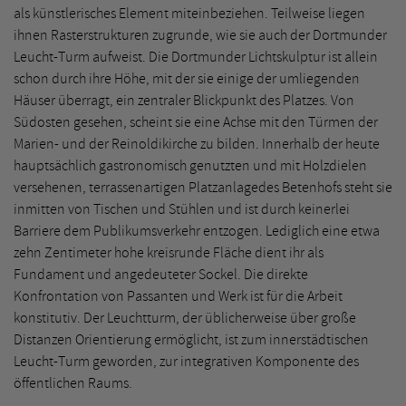
als künstlerisches Element miteinbeziehen. Teilweise liegen
ihnen Rasterstrukturen zugrunde, wie sie auch der Dortmunder
Leucht-Turm aufweist. Die Dortmunder Lichtskulptur ist allein
schon durch ihre Höhe, mit der sie einige der umliegenden
Häuser überragt, ein zentraler Blickpunkt des Platzes. Von
Südosten gesehen, scheint sie eine Achse mit den Türmen der
Marien- und der Reinoldikirche zu bilden. Innerhalb der heute
hauptsächlich gastronomisch genutzten und mit Holzdielen
versehenen, terrassenartigen Platzanlagedes Betenhofs steht sie
inmitten von Tischen und Stühlen und ist durch keinerlei
Barriere dem Publikumsverkehr entzogen. Lediglich eine etwa
zehn Zentimeter hohe kreisrunde Fläche dient ihr als
Fundament und angedeuteter Sockel. Die direkte
Konfrontation von Passanten und Werk ist für die Arbeit
konstitutiv. Der Leuchtturm, der üblicherweise über große
Distanzen Orientierung ermöglicht, ist zum innerstädtischen
Leucht-Turm geworden, zur integrativen Komponente des
öffentlichen Raums.