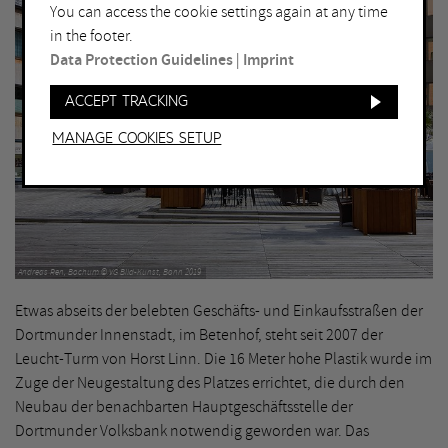
You can access the cookie settings again at any time
in the footer.
Data Protection Guidelines
|
Imprint
Accept tracking
Manage Cookies setup
Andreas Ren, Bochum © VG Bild-Kunst, Bonn 2019
Etwas abseits der belebten Geschäfts- und Einkaufsstraßen der
Dortmunder Innenstadt, im Betenhof, steht seit 2007 der
Leucht-Turm von Horst Linn. Die 16 Meter hohe Plastik wurde im
Zuge der Neugestaltung des Platzes errichtet, die durch den
Neubau der benachbarten Hauptgeschäftsstelle der
Dortmunder Volksbank notwendig geworden war. Das