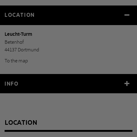
LOCATION
Leucht-Turm
Betenhof
44137 Dortmund
To the map
INFO
Year
2003
Size
Höhe 16 m
Material
Edelstahl
LOCATION