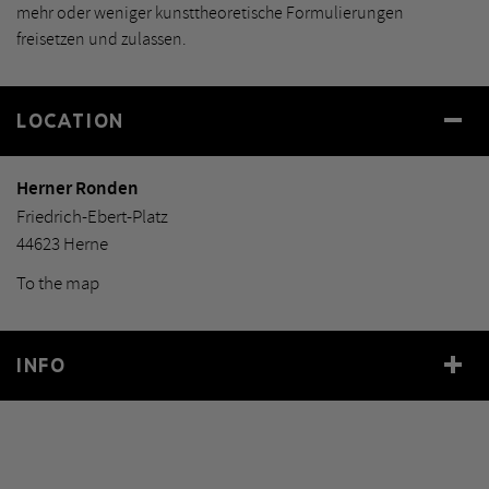
mehr oder weniger kunsttheoretische Formulierungen
freisetzen und zulassen.
LOCATION
Herner Ronden
Friedrich-Ebert-Platz
44623 Herne
To the map
INFO
Year
2004
Size
Ø 60 bis 160 cm
Material
Cortenstahl