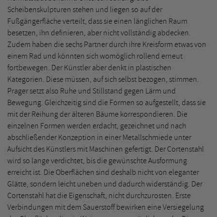
Scheibenskulpturen stehen und liegen so auf der
Fußgängerfläche verteilt, dass sie einen länglichen Raum
besetzen, ihn definieren, aber nicht vollständig abdecken.
Zudem haben die sechs Partner durch ihre Kreisform etwas von
einem Rad und könnten sich womöglich rollend erneut
fortbewegen. Der Künstler aber denkt in plastischen
Kategorien. Diese müssen, auf sich selbst bezogen, stimmen.
Prager setzt also Ruhe und Stillstand gegen Lärm und
Bewegung. Gleichzeitig sind die Formen so aufgestellt, dass sie
mit der Reihung der älteren Bäume korrespondieren. Die
einzelnen Formen werden erdacht, gezeichnet und nach
abschließender Konzeption in einer Metallschmiede unter
Aufsicht des Künstlers mit Maschinen gefertigt. Der Cortenstahl
wird so lange verdichtet, bis die gewünschte Ausformung
erreicht ist. Die Oberflächen sind deshalb nicht von eleganter
Glätte, sondern leicht uneben und dadurch widerständig. Der
Cortenstahl hat die Eigenschaft, nicht durchzurosten. Erste
Verbindungen mit dem Sauerstoff bewirken eine Versiegelung