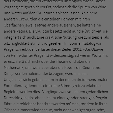
der Oberfläche, die ein Weiterrosten unmöglich macht. Dieser
Vorgang ereignet sich vor Ort, sodass sich die Spuren von Wind
und Wetter auf den Skulpturen ablesen lassen. An einem
anderen Ort würden die einzelnen Formen mit ihren
Oberflächen jeweils etwas anders aussehen, sie hätten eine
andere Patina. Die Skulptur besetzt nicht nur die Örtlichkeit, sie
integriert sich auch. Eine praktische Nutzung wie zum Beipiel als
Sitzmöglichkeit ist nicht vorgesehen. Im Bonner Katalog von
Prager schreibt der Verfasser dieser Zeilen 2001: »Das OEuvre
von Heinz-Günter Prager ist widerspenstig, schwer im Wortsinn,
es erschließt sich nicht über die Theorie und über die
Mathematik, sehr wohl aber über die Poesie der Geometrie.
Dinge werden aufeinander bezogen, werden in ein
Ungleichgewicht gebracht, um in der neuen dreidimensionalen
Formulierung dennoch eine neue Stimmigkeit zu erfahren«.
Begleitet werden diese Vorgänge zwar von einem gedanklichen
Durchdringen, das aber nicht zu einengenden strengen Regeln
führt, die zeitlebens beachtet werden müssen, sondern in ihrer
Offenheit immer wieder neue, mehr oder weniger organische,