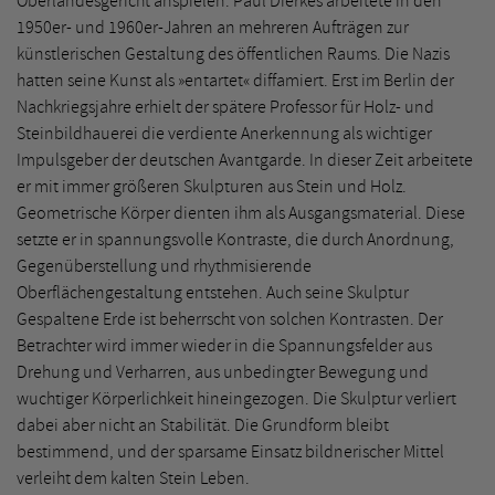
Oberlandesgericht anspielen. Paul Dierkes arbeitete in den
1950er- und 1960er-Jahren an mehreren Aufträgen zur
künstlerischen Gestaltung des öffentlichen Raums. Die Nazis
hatten seine Kunst als »entartet« diffamiert. Erst im Berlin der
Nachkriegsjahre erhielt der spätere Professor für Holz- und
Steinbildhauerei die verdiente Anerkennung als wichtiger
Impulsgeber der deutschen Avantgarde. In dieser Zeit arbeitete
er mit immer größeren Skulpturen aus Stein und Holz.
Geometrische Körper dienten ihm als Ausgangsmaterial. Diese
setzte er in spannungsvolle Kontraste, die durch Anordnung,
Gegenüberstellung und rhythmisierende
Oberflächengestaltung entstehen. Auch seine Skulptur
Gespaltene Erde ist beherrscht von solchen Kontrasten. Der
Betrachter wird immer wieder in die Spannungsfelder aus
Drehung und Verharren, aus unbedingter Bewegung und
wuchtiger Körperlichkeit hineingezogen. Die Skulptur verliert
dabei aber nicht an Stabilität. Die Grundform bleibt
bestimmend, und der sparsame Einsatz bildnerischer Mittel
verleiht dem kalten Stein Leben.