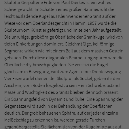
Skulptur Gespaltene Erde von Paul Dierkes ist ein wahres
Schwergewicht. Im Schatten eines großen Baumes ruht die
leicht ausladende Kugel aus Kleinwenderner Granit auf der
Wiese vor dem Oberlandesgericht in Hamm. 1957 wurde die
Skulptur vom Künstler gefertigt und im selben Jahr aufgestellt.
Die unruhige, grobkörnige Oberfläche der Granitkugel wird von
tiefen Einkerbungen dominiert. Gleichmäßige, keilförmige
Segmente wirken wie mit einem Beil aus dem massiven Gestein
gehauen. Durch diese diagonalen Bearbeitungsspuren wird die
Oberfläche rhythmisch gegliedert. Sie versetzt die Kugel
gleichsam in Bewegung, wird zum Agens einer Drehbewegung.
Vier Eisenwürfel dienen der Skulptur als Sockel, geben ihr den
Anschein, vom Boden losgelöst zu sein – ein Schwebezustand.
Masse und Wuchtigkeit des Granits bleiben dennoch präsent.
Ein Spannungsfeld von Dynamit und Ruhe. Eine Spannung der
Gegensätze wird auch in der Behandlung der Oberflächen
deutlich. Der grob behauenen Sphäre, auf der jeder einzelne
Meißelschlag zu erkennen ist, werden gerade Furchen
gegenübergestellt. Sie fächern sich von der Kugelmitte aus auf