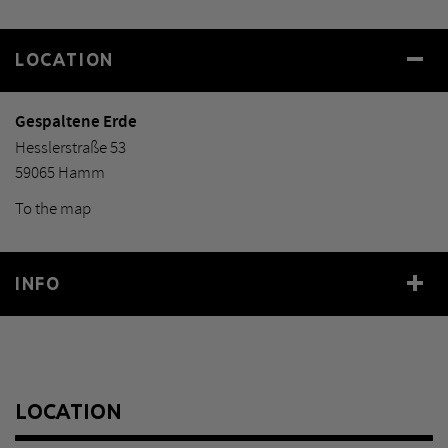
LOCATION
Gespaltene Erde
Hesslerstraße 53
59065 Hamm
To the map
INFO
Year
1957
Size
Ø 280 cm
Material
Granit
LOCATION