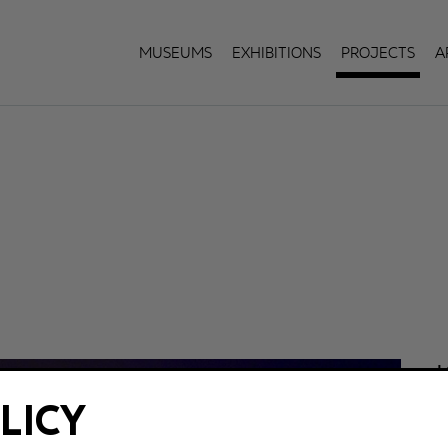
Museums
Exhibitions
Projects
A
L
LICY
C
e