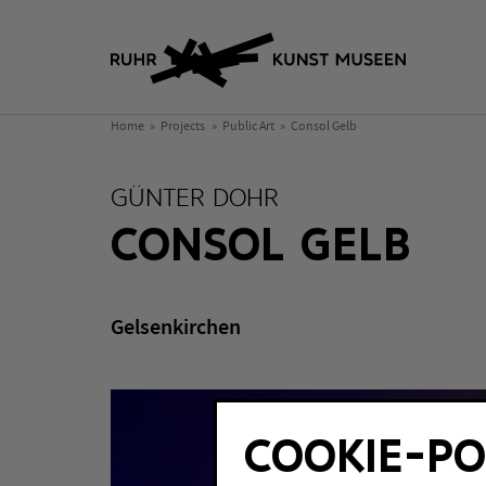
Home
Projects
Public Art
Consol Gelb
GÜNTER DOHR
CONSOL GELB
Gelsenkirchen
COOKIE-PO