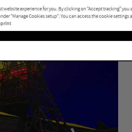
4
t website experience for you. By clicking on "Accept tracking" you 
 under "Manage Cookies setup". You can access the cookie settings ag
I
print
Y
M
L