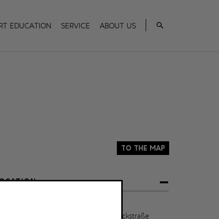
Search
rt Education
Service
About us
To the map
OCATION
onsol Gelb
hemalige Zeche Consolidation, Bismarckstraße