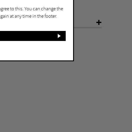
5889 Gelsenkirchen
agree to this. You can change the
ain at any time in the footer.
NFO
ear
2000
aterial
Lichtinstallation, Natriumdampflampen,
euchtstoffröhren