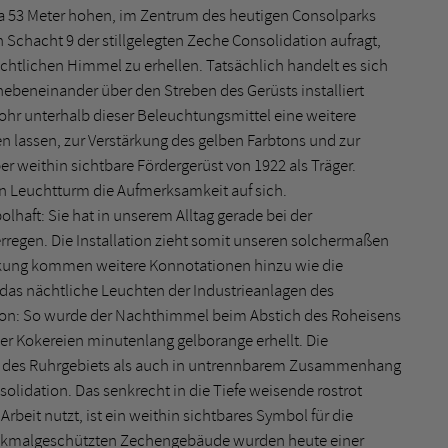
 53 Meter hohen, im Zentrum des heutigen Consolparks
Schacht 9 der stillgelegten Zeche Consolidation aufragt,
htlichen Himmel zu erhellen. Tatsächlich handelt es sich
beneinander über den Streben des Gerüsts installiert
ohr unterhalb dieser Beleuchtungsmittel eine weitere
en lassen, zur Verstärkung des gelben Farbtons und zur
r weithin sichtbare Fördergerüst von 1922 als Träger.
ein Leuchtturm die Aufmerksamkeit auf sich.
bolhaft: Sie hat in unserem Alltag gerade bei der
rregen. Die Installation zieht somit unseren solchermaßen
irkung kommen weitere Konnotationen hinzu wie die
das nächtliche Leuchten der Industrieanlagen des
gion: So wurde der Nachthimmel beim Abstich des Roheisens
r Kokereien minutenlang gelborange erhellt. Die
te des Ruhrgebiets als auch in untrennbarem Zusammenhang
olidation. Das senkrecht in die Tiefe weisende rostrot
Arbeit nutzt, ist ein weithin sichtbares Symbol für die
enkmalgeschützten Zechengebäude wurden heute einer