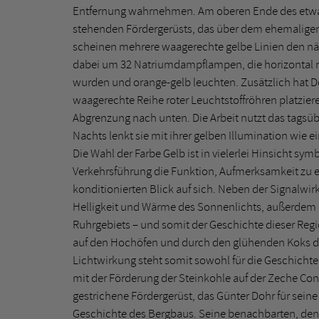
Entfernung wahrnehmen. Am oberen Ende des etwa
stehenden Fördergerüsts, das über dem ehemaligen 
scheinen mehrere waagerechte gelbe Linien den näc
dabei um 32 Natriumdampflampen, die horizontal ne
wurden und orange-gelb leuchten. Zusätzlich hat D
waagerechte Reihe roter Leuchtstoffröhren platzier
Abgrenzung nach unten. Die Arbeit nutzt das tagsübe
Nachts lenkt sie mit ihrer gelben Illumination wie 
Die Wahl der Farbe Gelb ist in vielerlei Hinsicht sym
Verkehrsführung die Funktion, Aufmerksamkeit zu e
konditionierten Blick auf sich. Neben der Signalw
Helligkeit und Wärme des Sonnenlichts, außerdem 
Ruhrgebiets – und somit der Geschichte dieser Re
auf den Hochöfen und durch den glühenden Koks de
Lichtwirkung steht somit sowohl für die Geschich
mit der Förderung der Steinkohle auf der Zeche Cons
gestrichene Fördergerüst, das Günter Dohr für seine 
Geschichte des Bergbaus. Seine benachbarten, d