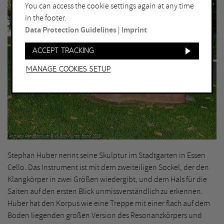
You can access the cookie settings again at any time
in the footer.
Data Protection Guidelines
|
Imprint
Accept tracking
Manage Cookies setup
Andreas Ren, Bochum © VG Bild-Kunst, Bonn 2019
Stephan Huber nennt seine Skulptur im Stadtgarten in Essen
Cello. Das Instrument ist mit dem zweiteiligen Sockel, der den
Klangkörper in zwei Größen wiedergibt, und dem Hals für die
Saiten auf den ersten Blick unmissverständlich zu erkennen.
Huber hat den Korpus wie eine Treppe mit einer flach auf dem
Boden liegenden großen Version des Resonanzkörpers und