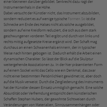
einer kleineren darüber gebildet. Senkrecht dazu ragt der
Instrumentenhals in die Höhe.
Dabei versucht der Künstler nicht, das Instrument abzubilden,
sondern reduziert es auf wenige typische
Formen.So
ist die
Schnecke am Ende des Halses nicht als solche ausgebildet,
sondern auf eine Kreisform reduziert, die sich aus dem stark
geschwungenen vorderen Teil ergibt und durch von links und
rechts mittig aufgesetzte Kreise ergänzt wird. Der Schaft mag
durchaus an einen Schwanenhals erinnern, der in typischer
Weise nach hinten gebogen ist. Dadurch erhält die Arbeit einen
dynamischen Charakter. So lässt der Blick auf die Skulptur
weitergehende Assoziationen zu. In der hier präsentierten Form
auf einem Sockel wirkt das Cello wie ein Denkmal, das zwar
nicht einer bestimmten Persönlichkeit gewidmet ist, aber doch
auf die Musik verweist. Durch die Zergliederung des Instruments
hat der Künstler dessen Einsatz unmöglich gemacht. Eine solche
Absurdität oder Verfremdung entspricht dem künstlerischen
Schaffen Stephan Hubers, der gewohnte Sichtweisen durch
Veränderungen von Materialien, Sinnzusammenhängen oder