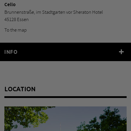
Cello
Brunnenstraße, im Stadtgarten vor Sheraton Hotel
45128 Essen
To the map
INFO
Year
1987
Size
250 x 94 x 170 cm
Material
Türkischer Marmor
LOCATION