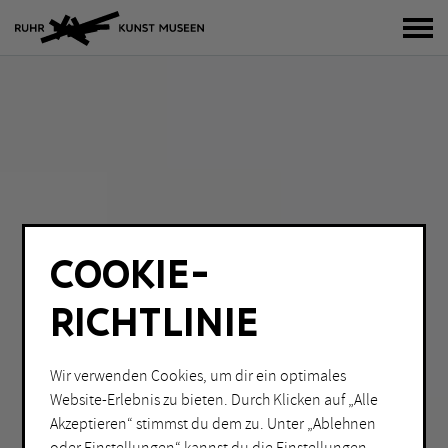
Bur
COOKIE-
RICHTLINIE
Wir verwenden Cookies, um dir ein optimales
Website-Erlebnis zu bieten. Durch Klicken auf „Alle
Akzeptieren“ stimmst du dem zu. Unter „Ablehnen