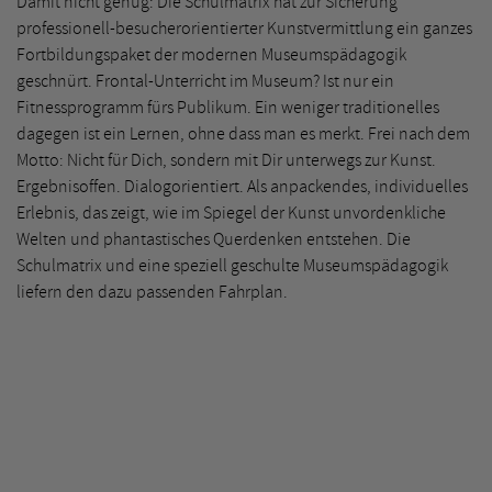
Damit nicht genug: Die Schulmatrix hat zur Sicherung
professionell-besucherorientierter Kunstvermittlung ein ganzes
Fortbildungspaket der modernen Museumspädagogik
geschnürt. Frontal-Unterricht im Museum? Ist nur ein
Fitnessprogramm fürs Publikum. Ein weniger traditionelles
dagegen ist ein Lernen, ohne dass man es merkt. Frei nach dem
Motto: Nicht für Dich, sondern mit Dir unterwegs zur Kunst.
Ergebnisoffen. Dialogorientiert. Als anpackendes, individuelles
Erlebnis, das zeigt, wie im Spiegel der Kunst unvordenkliche
Welten und phantastisches Querdenken entstehen. Die
Schulmatrix und eine speziell geschulte Museumspädagogik
liefern den dazu passenden Fahrplan.