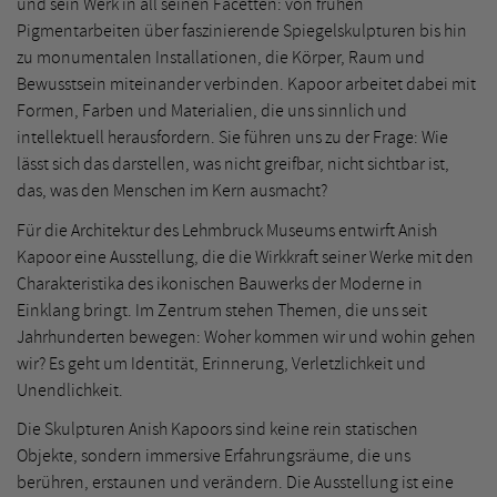
und sein Werk in all seinen Facetten: von frühen
Pigmentarbeiten über faszinierende Spiegelskulpturen bis hin
zu monumentalen Installationen, die Körper, Raum und
Bewusstsein miteinander verbinden. Kapoor arbeitet dabei mit
Formen, Farben und Materialien, die uns sinnlich und
intellektuell herausfordern. Sie führen uns zu der Frage: Wie
lässt sich das darstellen, was nicht greifbar, nicht sichtbar ist,
das, was den Menschen im Kern ausmacht?
Für die Architektur des Lehmbruck Museums entwirft Anish
Kapoor eine Ausstellung, die die Wirkkraft seiner Werke mit den
Charakteristika des ikonischen Bauwerks der Moderne in
Einklang bringt. Im Zentrum stehen Themen, die uns seit
Jahrhunderten bewegen: Woher kommen wir und wohin gehen
wir? Es geht um Identität, Erinnerung, Verletzlichkeit und
Unendlichkeit.
Die Skulpturen Anish Kapoors sind keine rein statischen
Objekte, sondern immersive Erfahrungsräume, die uns
berühren, erstaunen und verändern. Die Ausstellung ist eine