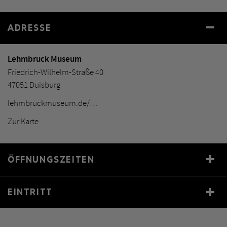
ADRESSE
Lehmbruck Museum
Friedrich-Wilhelm-Straße 40
47051 Duisburg
lehmbruckmuseum.de/…
Zur Karte
ÖFFNUNGSZEITEN
Mo
Geschlossen
EINTRITT
Di–Fr
12:00 –17:00
Sa–So
11:00 –17:00
Eintrittspreis
9,00 €