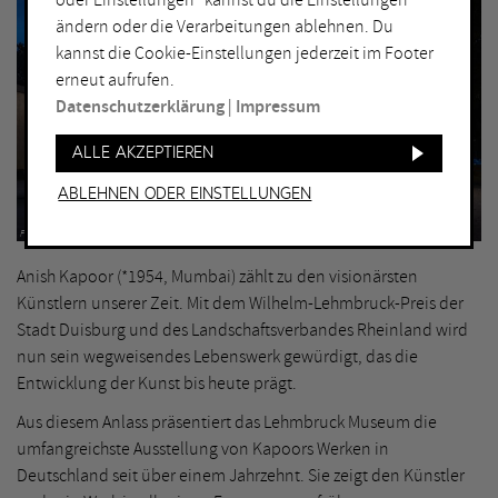
oder Einstellungen“ kannst du die Einstellungen
ändern oder die Verarbeitungen ablehnen. Du
kannst die Cookie-Einstellungen jederzeit im Footer
erneut aufrufen.
Datenschutzerklärung
|
Impressum
Alle akzeptieren
Ablehnen oder Einstellungen
Frank Vinken
Anish Kapoor (*1954, Mumbai) zählt zu den visionärsten
Künstlern unserer Zeit. Mit dem Wilhelm-Lehmbruck-Preis der
Stadt Duisburg und des Landschaftsverbandes Rheinland wird
nun sein wegweisendes Lebenswerk gewürdigt, das die
Entwicklung der Kunst bis heute prägt.
Aus diesem Anlass präsentiert das Lehmbruck Museum die
umfangreichste Ausstellung von Kapoors Werken in
Deutschland seit über einem Jahrzehnt. Sie zeigt den Künstler