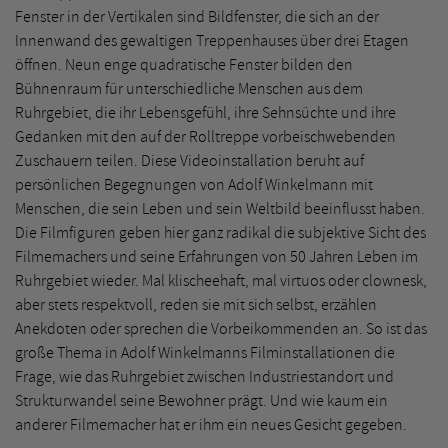
Fenster in der Vertikalen sind Bildfenster, die sich an der
Innenwand des gewaltigen Treppenhauses über drei Etagen
öffnen. Neun enge quadratische Fenster bilden den
Bühnenraum für unterschiedliche Menschen aus dem
Ruhrgebiet, die ihr Lebensgefühl, ihre Sehnsüchte und ihre
Gedanken mit den auf der Rolltreppe vorbeischwebenden
Zuschauern teilen. Diese Videoinstallation beruht auf
persönlichen Begegnungen von Adolf Winkelmann mit
Menschen, die sein Leben und sein Weltbild beeinflusst haben.
Die Filmfiguren geben hier ganz radikal die subjektive Sicht des
Filmemachers und seine Erfahrungen von 50 Jahren Leben im
Ruhrgebiet wieder. Mal klischeehaft, mal virtuos oder clownesk,
aber stets respektvoll, reden sie mit sich selbst, erzählen
Anekdoten oder sprechen die Vorbeikommenden an. So ist das
große Thema in Adolf Winkelmanns Filminstallationen die
Frage, wie das Ruhrgebiet zwischen Industriestandort und
Strukturwandel seine Bewohner prägt. Und wie kaum ein
anderer Filmemacher hat er ihm ein neues Gesicht gegeben.