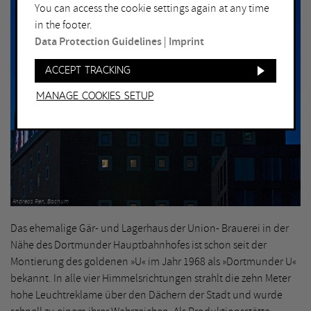
You can access the cookie settings again at any time
in the footer.
Data Protection Guidelines
|
Imprint
Accept tracking
Manage Cookies setup
Andreas Ren, Bochum
Das ehemalige Gär- und Lagerhaus der Union- Brauerei in der
Nähe des Dortmunder Hauptbahnhofes ist schon seit der
Montierung des goldenen »U« im Jahr 1968 als »Dortmunder U«
bekannt. In alle vier Himmelsrichtungen strahlt die zehn Meter
hohe Leuchtreklame über den Dächern der Stadt und wurde