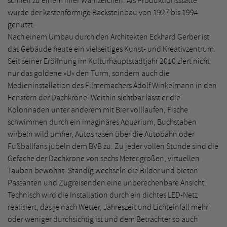
schnell zu einem ihrer Wahrzeichen. Als Produktionsstätte
wurde der kastenförmige Backsteinbau von 1927 bis 1994
genutzt.
Nach einem Umbau durch den Architekten Eckhard Gerber ist
das Gebäude heute ein vielseitiges Kunst- und Kreativzentrum.
Seit seiner Eröffnung im Kulturhauptstadtjahr 2010 ziert nicht
nur das goldene »U« den Turm, sondern auch die
Medieninstallation des Filmemachers Adolf Winkelmann in den
Fenstern der Dachkrone. Weithin sichtbar lässt er die
Kolonnaden unter anderem mit Bier volllaufen, Fische
schwimmen durch ein imaginäres Aquarium, Buchstaben
wirbeln wild umher, Autos rasen über die Autobahn oder
Fußballfans jubeln dem BVB zu. Zu jeder vollen Stunde sind die
Gefache der Dachkrone von sechs Meter großen, virtuellen
Tauben bewohnt. Ständig wechseln die Bilder und bieten
Passanten und Zugreisenden eine unberechenbare Ansicht.
Technisch wird die Installation durch ein dichtes LED-Netz
realisiert, das je nach Wetter, Jahreszeit und Lichteinfall mehr
oder weniger durchsichtig ist und dem Betrachter so auch