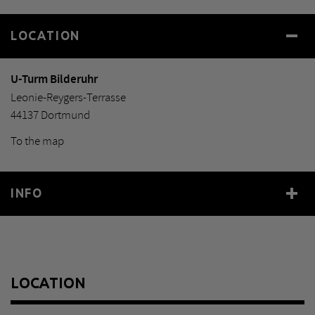
LOCATION
U-Turm Bilderuhr
Leonie-Reygers-Terrasse
44137 Dortmund
To the map
INFO
Year
2010
Material
Videoinstallation in den Gefachen der Dachkrone
LOCATION