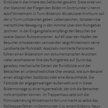
Einblicke in das Innere des Gebäudes gewährt. Diese erste von
drei Stationen der Fliegenden Bilder im Dortmunder U nennt
Adolf Winkelmann U-Turm Bilderuhr. Als säkularer Kirchturm soll
der U-Turm Lichtzeichen geben, Lebenszeichen, Schattenrisse
menschlicher Bewegung in den Himmel über dem Ruhrgebiet
zeichnen. In der Eingangshalle empfängt den Besucher die
zweite Station Ruhrpanoramen. Auf elf über den Köpfen der
Besucher schwebenden Leinwänden zeigt Winkelmann seine
Landkarte der Ruhrstadt. Assoziativ montierte Panoramen
führen einen Bilderstrom von dokumentarischen Ansichten
vieler verschiedener Orte des Ruhrgebiets auf. Durch das
geradezu mechanische Gleiten der Rundblicke wird der
Betrachter an unterschiedlichste Orte versetzt, wie zum Beispiel
einen alltäglichen Stadtplatz oder eine Abraumhalde. Die
Faktizität der allgegenwärtigen Außenwelt wird in dieser
Bildermontage zu einer Hyperrealität, der sich die Betrachter
nicht entziehen können. Im Treppenhaus setzt sich die
Filminszenierung Winkelmanns fort und macht so selbst das
Rolltreppenfahren im Dortmunder U zu einem Erlebnis. Neun