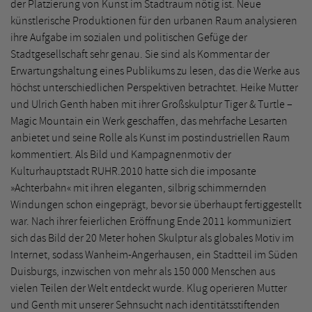
der Platzierung von Kunst im Stadtraum nötig ist. Neue
künstlerische Produktionen für den urbanen Raum analysieren
ihre Aufgabe im sozialen und politischen Gefüge der
Stadtgesellschaft sehr genau. Sie sind als Kommentar der
Erwartungshaltung eines Publikums zu lesen, das die Werke aus
höchst unterschiedlichen Perspektiven betrachtet. Heike Mutter
und Ulrich Genth haben mit ihrer Großskulptur Tiger & Turtle –
Magic Mountain ein Werk geschaffen, das mehrfache Lesarten
anbietet und seine Rolle als Kunst im postindustriellen Raum
kommentiert. Als Bild und Kampagnenmotiv der
Kulturhauptstadt RUHR.2010 hatte sich die imposante
»Achterbahn« mit ihren eleganten, silbrig schimmernden
Windungen schon eingeprägt, bevor sie überhaupt fertiggestellt
war. Nach ihrer feierlichen Eröffnung Ende 2011 kommuniziert
sich das Bild der 20 Meter hohen Skulptur als globales Motiv im
Internet, sodass Wanheim-Angerhausen, ein Stadtteil im Süden
Duisburgs, inzwischen von mehr als 150 000 Menschen aus
vielen Teilen der Welt entdeckt wurde. Klug operieren Mutter
und Genth mit unserer Sehnsucht nach identitätsstiftenden