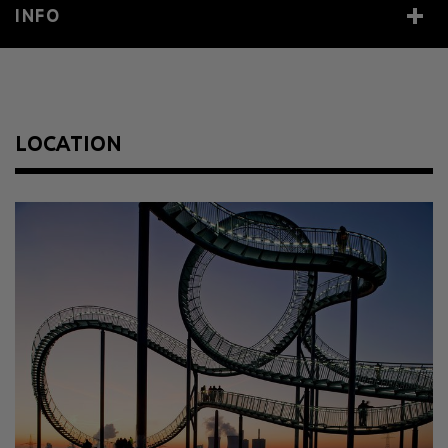
INFO
Year
2011
Size
Grundfläche ca. 40 x 41 m; Höhe über NN ca. 85 m
Material
verzinkter Stahl, Edelstahl, LED-Module
LOCATION