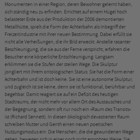
Monumenten in einer Region, deren Bewohner gelernt haben,
sich ständig neu zu erfinden. Errichtet auf einem Hügel hoch
belasteter Erde aus der Produktion der 2006 demontierten
Metallhütte, spielt die Form der Achterbahn als Inbegriff der
Freizeitindustrie mit ihrer neuen Bestimmung. Dabei erfüllt sie
nicht alle Verheißungen, die ihr Bild erweckt. Anstelle rasanter
Beschleunigung, die sie aus der Ferne verspricht, erfahren die
Besucher eine körperliche Entschleunigung: Langsam
erklimmen sie die Stufen der steilen Wege. Die Skulptur
jongliert mit ihrem ontologischen Status: Sie hat die Form einer
Achterbahn und ist doch keine. Sie ist eine autonome Skulptur,
und zugleich ist sie keine, denn sie ist funktional, berührbar und
begehbar. Damit reagiert sie auf ein Defizit des heutigen
Stadtraums, der nicht mehr vor allem Ort des Austausches und
der Begegnung, sondern oft nur noch ein »Raum des Transits«
ist (Richard Sennett). In diesen ökologisch devastierten Raum
schreiben Mutter und Genth einen neuen poetischen
Nutzungsmodus ein: Die Menschen, die die gewundenen Wege
gehen, bewegen sich in einer noch nicht erprobten Weise: Sie