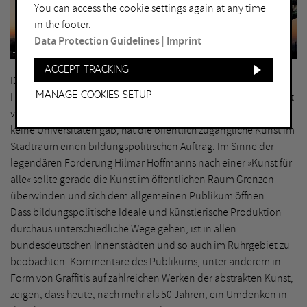
You can access the cookie settings again at any time
in the footer.
Data Protection Guidelines
|
Imprint
Thomas Mayer, Neuss © VG Bild-Kunst, Bonn 2019
Accept tracking
Die Geschichte der Kunst im öffentlichen Raum in der zweiten
Manage Cookies setup
Hälfte des 20. Jahrhunderts lässt sich im Ruhrgebiet beispielhaft
verfolgen. In einer Region, in der es bis in die 1960er-Jahre
keine Universitäten gab, hat die öffentlich zugängliche Kunst im
Stadtraum einen bildungspolitischen Auftrag. Im Sinne der
legendären Forderung Hilmar Hoffmanns nach einer »Kunst für
alle« sollte gerade die Kunst im öffentlichen Raum Grenzen
überwinden und sich dem allgemeinen Publikum öffnen.
Dass bildungspolitische Ideale und künstlerische Produktion
durchaus unterschiedliche Wege gehen, ist in allen
bundesdeutschen Innenstädten und so auch im Ruhrgebiet zu
beobachten. Kommentare des Publikums, unter anderem in
Form von Graffitis auf zahlreichen Werken der abstrakten Kunst,
zeigen, dass heute, nach mehr als 50 Jahren, ein Umdenken in