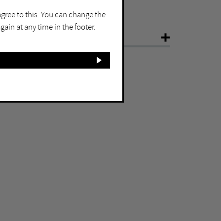
5768 Marl
agree to this. You can change the
ain at any time in the footer.
NFO
ear
1987/2006
ize
3 x 15 x 15 m
aterial
Eisen, Erde, Gras