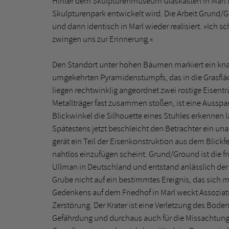
Hinter dem Skulpturenmuseum Glaskasten in Marl li
Skulpturenpark entwickelt wird. Die Arbeit Grund/
und dann identisch in Marl wieder realisiert. »Ich s
zwingen uns zur Erinnerung.«
Den Standort unter hohen Bäumen markiert ein knapp
umgekehrten Pyramidenstumpfs, das in die Grasfläc
liegen rechtwinklig angeordnet zwei rostige Eisent
Metallträger fast zusammen stoßen, ist eine Aussp
Blickwinkel die Silhouette eines Stuhles erkennen 
Spätestens jetzt beschleicht den Betrachter ein 
gerät ein Teil der Eisenkonstruktion aus dem Blickfe
nahtlos einzufügen scheint. Grund/Ground ist die f
Ullman in Deutschland und entstand anlässlich der
Grube nicht auf ein bestimmtes Ereignis, das sich 
Gedenkens auf dem Friedhof in Marl weckt Assoziat
Zerstörung. Der Krater ist eine Verletzung des Bode
Gefährdung und durchaus auch für die Missachtung 