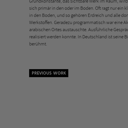
Grundkonstante, das sichtbare Werk im Raum, wird
sich primär in den oder im Boden. Oft ragt nur ein kl
in den Boden, und so gehören Erdreich und alle dor
Werkstoffen. Geradezu programmatisch war eine Akti
arabischen Ortes austauschte. Ausführliche Gespr
realisiert werden konnte. In Deutschland ist seine 
berühmt.
Previous Work