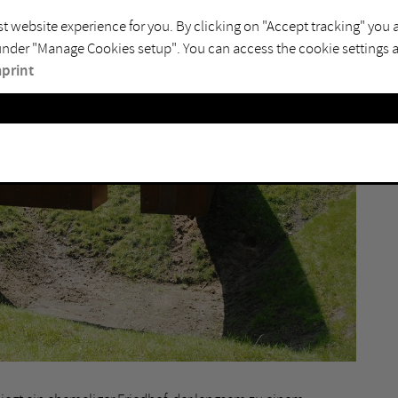
4
t website experience for you. By clicking on "Accept tracking" you 
 under "Manage Cookies setup". You can access the cookie settings ag
I
print
Y
S
M