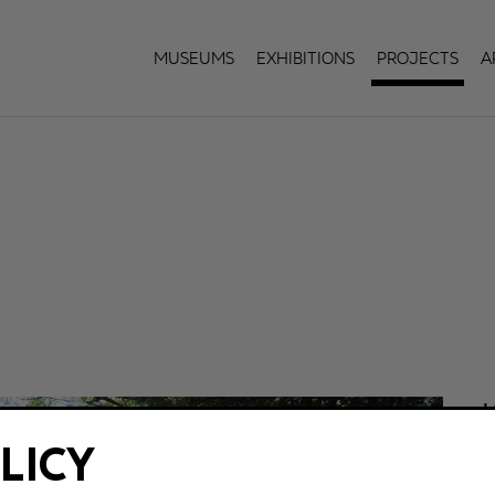
Museums
Exhibitions
Projects
A
L
LICY
G
C