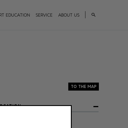
Search
rt Education
Service
About us
To the map
OCATION
rund/Ground
reiler Platz 1