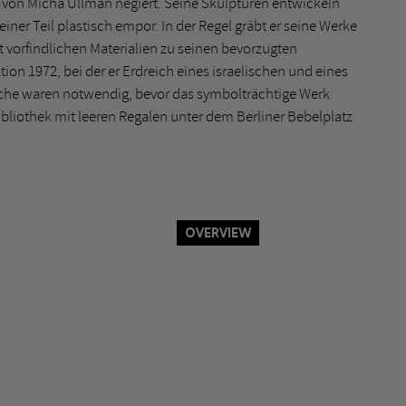
 von Micha Ullman negiert. Seine Skulpturen entwickeln
einer Teil plastisch empor. In der Regel gräbt er seine Werke
t vorfindlichen Materialien zu seinen bevorzugten
on 1972, bei der er Erdreich eines israelischen und eines
äche waren notwendig, bevor das symbolträchtige Werk
Bibliothek mit leeren Regalen unter dem Berliner Bebelplatz
Overview