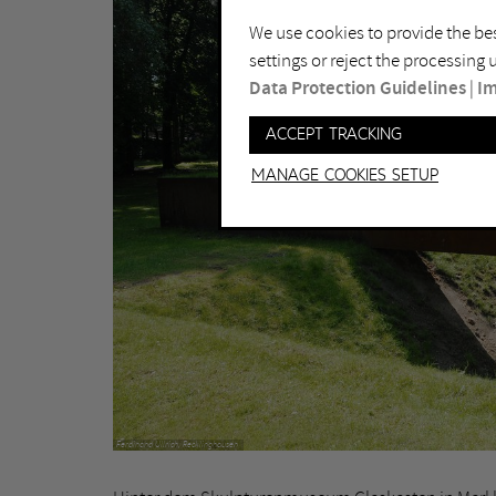
We use cookies to provide the bes
settings or reject the processing
Data Protection Guidelines
|
Im
Accept tracking
Manage Cookies setup
Ferdinand Ullrich, Recklinghausen