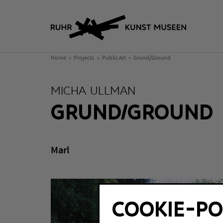
Home
Projects
Public Art
Grund/Ground
MICHA ULLMAN
GRUND/GROUND
Marl
COOKIE-PO