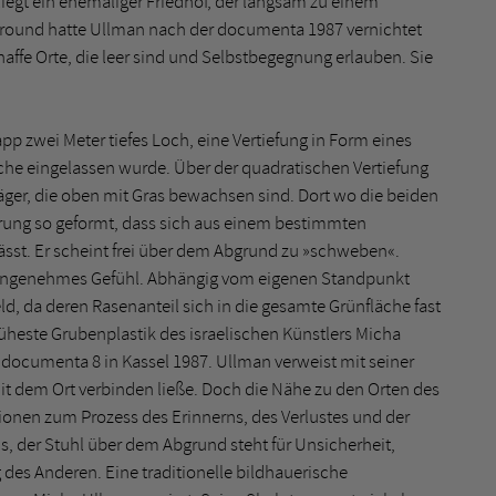
egt ein ehemaliger Friedhof, der langsam zu einem
Ground hatte Ullman nach der documenta 1987 vernichtet
chaffe Orte, die leer sind und Selbstbegegnung erlauben. Sie
 zwei Meter tiefes Loch, eine Vertiefung in Form eines
he eingelassen wurde. Über der quadratischen Vertiefung
räger, die oben mit Gras bewachsen sind. Dort wo die beiden
arung so geformt, dass sich aus einem bestimmten
lässt. Er scheint frei über dem Abgrund zu »schweben«.
unangenehmes Gefühl. Abhängig vom eigenen Standpunkt
ld, da deren Rasenanteil sich in die gesamte Grünfläche fast
rüheste Grubenplastik des israelischen Künstlers Micha
 documenta 8 in Kassel 1987. Ullman verweist mit seiner
mit dem Ort verbinden ließe. Doch die Nähe zu den Orten des
ionen zum Prozess des Erinnerns, des Verlustes und der
ns, der Stuhl über dem Abgrund steht für Unsicherheit,
des Anderen. Eine traditionelle bildhauerische