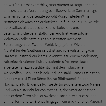
entwerfen. Haases Vorschlag einer offenen Dreiergruppe, die
eine skulpturale Verbindung vom Bauwerk zur Gartenanlage
schaffen sollte, überzeugte sowohl Museumsleiter Wilhelm
Nettmann als auch den Architekten Rolf Neuhaus. 1975 wurde
der Saalbau als städtischer Bau für kulturelle und
gesellschaftliche Veranstaltungen eröffnet; eine solche
Mehrzweckhalle hatte bis dahin in Witten nach den
Zerstörungen des Zweiten Weltkriegs gefehlt. Wie die
Architektur des Saalbaus selbst ist auch die Aufstellung von
Haases Kunstwerk ein klares Bekenntnis zu einem modernen,
zukunftsorientierten Kulturverständnis. Volkmar Haase
arbeitete nahezu ausschließlich mit den industriellen
Werkstoffen Eisen, Stahlblech und Edelstahl. Seine Faszination
für das Material Eisen führte ihn zur Bildhauerei. An der
Hochschule für Bildende Künste Berlin studierte er zwar Malerei
und war Meisterschüler von Max Kaus, doch merkte er schnell,
dass er dem Eisen nicht ausweichen konnte, wie er es selber
einmal formulierte. Bronze hingegen, ein traditionelles Material