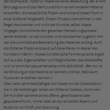
der Bildhauerei, hatte für Haase keinerlei Bedeutung. Bei einem
Bronzeguss wird das Werk zunächst in einem anderen Material
entworfen, die tatsächliche Plastik wird anhand dieser Form in
einer Gießerei hergestellt. Diesen Prozess übernehmen in der
Regel Handwerker und nicht der Künstler selbst. Haase
hingegen kontrollierte den gesamten Herstellungsprozess
seiner Arbeiten, er war Künstler und Handwerker zugleich. Ihm
war die unmittelbare Bearbeitung des Materials wichtig. Auch
die Wittener Plastik entstand auf diese Weise im Atelier des
Künstlers in Berlin. Haases künstlerische Formensprache ergibt
sich aus den Eigenschaften und Möglichkeiten des Werkstoffes
und ist somit konsequenterweise nicht abbildhaft: »Bei mir ist
die Bindung an das Material so konkret und klar, daß kaum
Illusionen entstehen können.«
Über viele Jahre beschäftigte sich Haase mit der Dreiecksform,
die in der dreiteiligen Arbeit am Wittener Saalbau dominiert.
Der Künstler variierte sie als offene, geschlossene oder
gespaltene Form, immer aber als dynamischen Akzent und
Ausdruck von Kraft und Spannung.