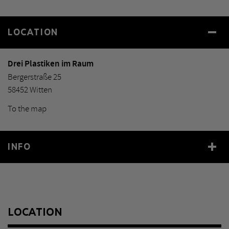
LOCATION
Drei Plastiken im Raum
Bergerstraße 25
58452 Witten
To the map
INFO
Year
1975
Size
Höhen 272 cm, 450 cm, 252 cm
Material
Edelstahl, dreiteilig
LOCATION