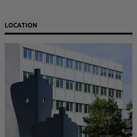
Year
1991/93
Size
max. Höhe 10 m
Material
Stahl, Ziegel auf Betonkern
LOCATION