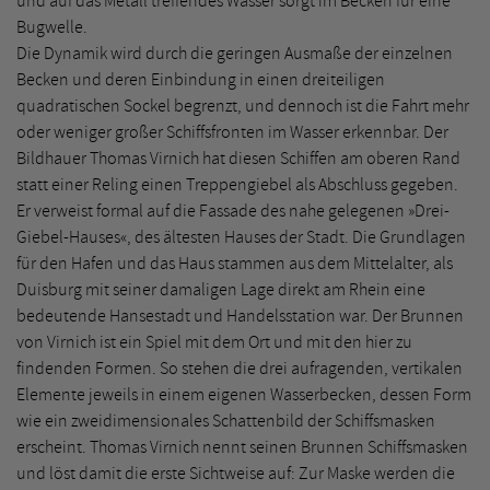
und auf das Metall treffendes Wasser sorgt im Becken für eine
Bugwelle.
Die Dynamik wird durch die geringen Ausmaße der einzelnen
Becken und deren Einbindung in einen dreiteiligen
quadratischen Sockel begrenzt, und dennoch ist die Fahrt mehr
oder weniger großer Schiffsfronten im Wasser erkennbar. Der
Bildhauer Thomas Virnich hat diesen Schiffen am oberen Rand
statt einer Reling einen Treppengiebel als Abschluss gegeben.
Er verweist formal auf die Fassade des nahe gelegenen »Drei-
Giebel-Hauses«, des ältesten Hauses der Stadt. Die Grundlagen
für den Hafen und das Haus stammen aus dem Mittelalter, als
Duisburg mit seiner damaligen Lage direkt am Rhein eine
bedeutende Hansestadt und Handelsstation war. Der Brunnen
von Virnich ist ein Spiel mit dem Ort und mit den hier zu
findenden Formen. So stehen die drei aufragenden, vertikalen
Elemente jeweils in einem eigenen Wasserbecken, dessen Form
wie ein zweidimensionales Schattenbild der Schiffsmasken
erscheint. Thomas Virnich nennt seinen Brunnen Schiffsmasken
und löst damit die erste Sichtweise auf: Zur Maske werden die