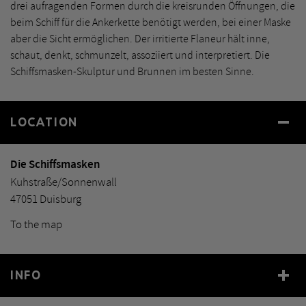
drei aufragenden Formen durch die kreisrunden Öffnungen, die
beim Schiff für die Ankerkette benötigt werden, bei einer Maske
aber die Sicht ermöglichen. Der irritierte Flaneur hält inne,
schaut, denkt, schmunzelt, assoziiert und interpretiert. Die
Schiffsmasken-Skulptur und Brunnen im besten Sinne.
LOCATION
Die Schiffsmasken
Kuhstraße/Sonnenwall
47051 Duisburg
To the map
INFO