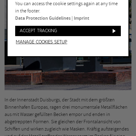
You can access the cookie settings again at any time
in the footer.
Data Protection Guidelines
|
Imprint
Accept tracking
Manage Cookies setup
In der Innenstadt Duisburgs, der Stadt mit dem größten
Binnenhafen Europas, ragen drei monumentale Metallflächen
aus mit Wasser gefüllten Becken empor und enden in
abgetreppten Formen. Sie gleichen der Frontalansicht von
Schiffen und wirken zugleich wie Masken. Kräftig aufsteigendes