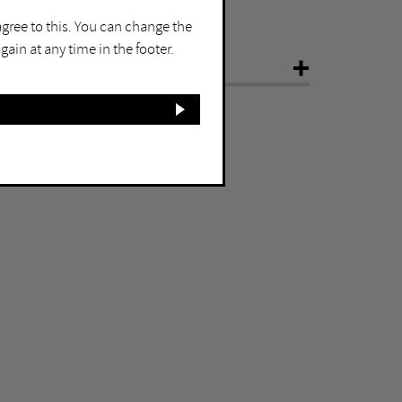
7051 Duisburg
agree to this. You can change the
ain at any time in the footer.
NFO
ear
2007
ize
Höhe 450 cm
aterial
Cortenstahl