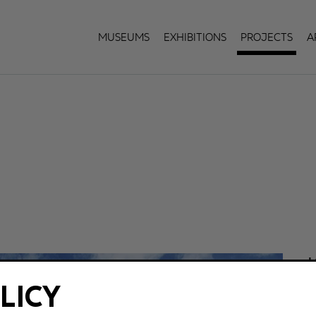
Museums
Exhibitions
Projects
A
L
LICY
5
K