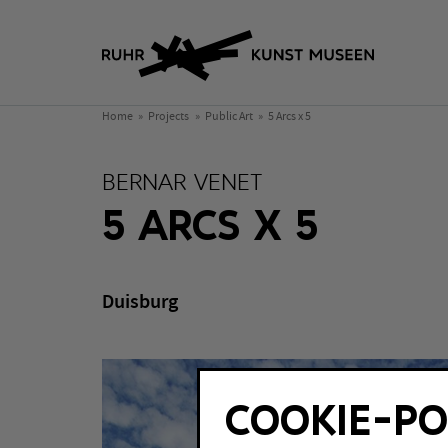
Home
Projects
Public Art
5 Arcs x 5
BERNAR VENET
5 ARCS X 5
Duisburg
COOKIE-PO