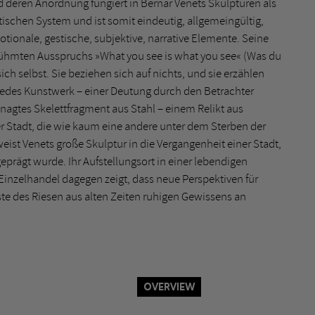
 deren Anordnung fungiert in Bernar Venets Skulpturen als
ischen System und ist somit eindeutig, allgemeingültig,
motionale, gestische, subjektive, narrative Elemente. Seine
erühmten Ausspruchs »What you see is what you see« (Was du
 sich selbst. Sie beziehen sich auf nichts, und sie erzählen
 jedes Kunstwerk – einer Deutung durch den Betrachter
nagtes Skelettfragment aus Stahl – einem Relikt aus
er Stadt, die wie kaum eine andere unter dem Sterben der
eist Venets große Skulptur in die Vergangenheit einer Stadt,
eprägt wurde. Ihr Aufstellungsort in einer lebendigen
nzelhandel dagegen zeigt, dass neue Perspektiven für
e des Riesen aus alten Zeiten ruhigen Gewissens an
Overview