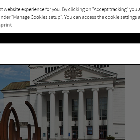
4
t website experience for you. By clicking on "Accept tracking" you 
 under "Manage Cookies setup". You can access the cookie settings ag
I
print
Y
S
M