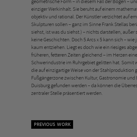
geometrische Form – in diesem Fall der Bogen – und
einziger Werkinhalt. Sie beruht auf einem mathemat
objektiv und rational. Der Künstler verzichtet auf e
Skulpturen sollen – ganz im Sinne Frank Stellas b
siehst, ist was du siehst.) – nichts darstellen, außer
keine Geschichten. Doch 5 Arcs x 5 kann sich – wie
kaum entziehen. Liegt es doch wie ein riesiges abge
früheren, fetteren Zeiten gleichend – im Herzen ein
Schwerindustrie im Ruhrgebiet gelitten hat. Somit w
die auf einzigartige Weise von der Stahlproduktion g
Fußgängerzone zwischen Kultur, Gastronomie und Ei
Duisburg gefunden werden – da können die Überrest
zentraler Stelle präsentiert werden.
Previous Work