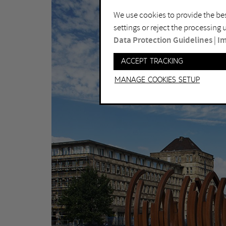
We use cookies to provide the bes
settings or reject the processing
Data Protection Guidelines
|
Im
Accept tracking
Manage Cookies setup