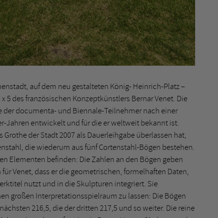
nenstadt, auf dem neu gestalteten König- Heinrich-Platz –
s x 5 des französischen Konzeptkünstlers Bernar Venet. Die
ie der documenta- und Biennale-Teilnehmer nach einer
-Jahren entwickelt und für die er weltweit bekannt ist.
 Grothe der Stadt 2007 als Dauerleihgabe überlassen hat,
enstahl, die wiederum aus fünf Cortenstahl-Bögen bestehen.
zelnen Elementen befinden: Die Zahlen an den Bögen geben
h für Venet, dass er die geometrischen, formelhaften Daten,
ktitel nutzt und in die Skulpturen integriert. Sie
nen großen Interpretationsspielraum zu lassen: Die Bögen
ächsten 216,5, die der dritten 217,5 und so weiter. Die reine