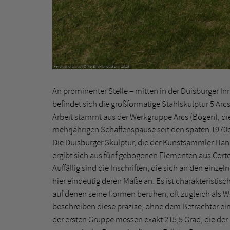
Ferdinand Ullrich © VG Bild-Kunst, Bonn 2019
An prominenter Stelle – mitten in der Duisburger In
befindet sich die großformatige Stahlskulptur 5 Arc
Arbeit stammt aus der Werkgruppe Arcs (Bögen), d
mehrjährigen Schaffenspause seit den späten 1970er
Die Duisburger Skulptur, die der Kunstsammler Hans
ergibt sich aus fünf gebogenen Elementen aus Cort
Auffällig sind die Inschriften, die sich an den ein
hier eindeutig deren Maße an. Es ist charakteristisc
auf denen seine Formen beruhen, oft zugleich als Wer
beschreiben diese präzise, ohne dem Betrachter ei
der ersten Gruppe messen exakt 215,5 Grad, die der n