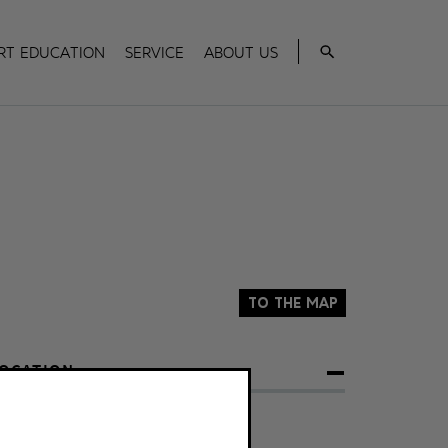
Search
rt Education
Service
About us
To the map
OCATION
 Arcs x 5
önig-Heinrich-Platz