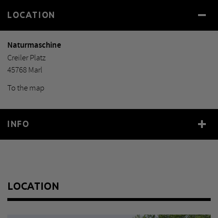
LOCATION
Naturmaschine
Creiler Platz
45768 Marl
To the map
INFO
Year
1969
Size
160 x 510 x 230 cm
Material
Chromnickelstahl dreiteilig
LOCATION