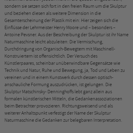
sondern sie setzen sich fort in den freien Raum um die Skulptur
und beziehen diesen als weitere Dimension in die
Gesamterscheinung der Plastik mit ein: Hier zeigen sich die
Einflüsse der Lehrmeister Henry Moore und – besonders –
Antoine Pevsner. Aus der Beschreibung der Skulptur ist ihr Name
Naturmaschine leicht abzuleiten: Die Vermischung,
Durchdringung von Organisch-Bewegtem mit Maschinell-
Konstruiertem ist offensichtlich. Der Versuch des
Künstlerpaares, scheinbar unüberwindbare Gegensätze wie
Technik und Natur, Ruhe und Bewegung, ja, Tod und Leben zu
vereinen und in einem Kunstwerk durch dessen optisch-
anschauliche Formung auszudrücken, ist gelungen. Die
Skulptur Matschinsky- Denninghoffs lebt ganz allein aus
formalen künstlerischen Mitteln, die Gedankenassoziationen
beim Betrachter provozieren. Richtungsweisend und als
weiterer Anhaltspunkt verfestigt der Name der Skulptur
Naturmaschine die Gedanken zur belegbaren Interpretation.